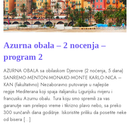
Azurna obala – 2 nocenja –
program 2
AZURNA OBALA sa obilaskom Djenove (2 noćenja, 5 dana)
SANREMO-MENTON-MONAKO-MONTE KARLO-NICA –
KAN (fakultativno) Nezaboravno putovanje u najlepše
regije Mediterana koji spaja italijansku Ligurijsku rivijeru i
francusku Azurnu obalu. Tura koju smo spremili za vas
garanutje vam prelepo vreme i tikrizno plavo nebo, sa preko
300 sunčanih dana godišnje. Iskoristite priliku da posetite neke
od bisera […]