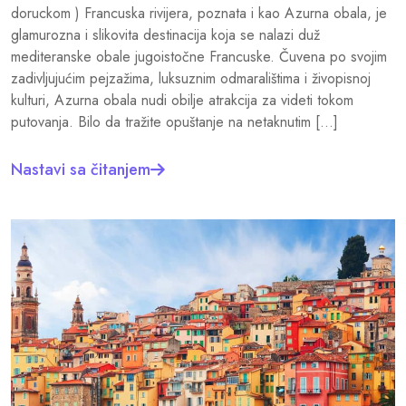
doruckom ) Francuska rivijera, poznata i kao Azurna obala, je
glamurozna i slikovita destinacija koja se nalazi duž
mediteranske obale jugoistočne Francuske. Čuvena po svojim
zadivljujućim pejzažima, luksuznim odmaralištima i živopisnoj
kulturi, Azurna obala nudi obilje atrakcija za videti tokom
putovanja. Bilo da tražite opuštanje na netaknutim […]
Nastavi sa čitanjem