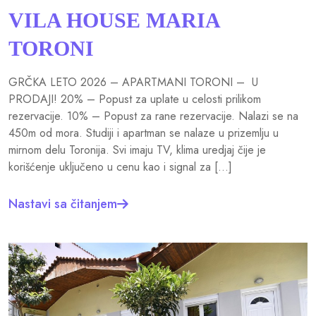
VILA HOUSE MARIA
TORONI
GRČKA LETO 2026 – APARTMANI TORONI – U
PRODAJI! 20% – Popust za uplate u celosti prilikom
rezervacije. 10% – Popust za rane rezervacije. Nalazi se na
450m od mora. Studiji i apartman se nalaze u prizemlju u
mirnom delu Toronija. Svi imaju TV, klima uredjaj čije je
korišćenje uključeno u cenu kao i signal za […]
Nastavi sa čitanjem