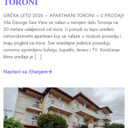
TORONI
GRČKA LETO 2026 – APARTMANI TORONI – U PRODAJI!
Vila George Sea View se nalazi u mirnijem delu Toronija na
20 metara udaljenosti od mora. U ponudi su lepo uređeni
četvorokrevetni apartmani koji se nalaze u visokom prizemlju i
imaju pogled na more. Sve smeštajne jedinice poseduju
osnovno opremljenu kuhinju, kupatilo, terasu i TV. Korišćenje
klima uređaja je […]
Nastavi sa čitanjem