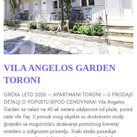
VILA ANGELOS GARDEN
TORONI
GRČKA LETO 2026 – APARTMANI TORONI – U PRODAJI!
DETALJI O POPUSTU ISPOD CENOVNIKA! Vila Angelos
Garden se nalazi na 40-ak metara udaljenosti od plaže, pored
naše vile Fay. U ponudi ovog objekta su dvokrevetni studiji
(pojedini sa mogućnošću dodavanja pomoćnog kreveta)
smešteni u izdignutom prizemlju. Svaki studio poseduje