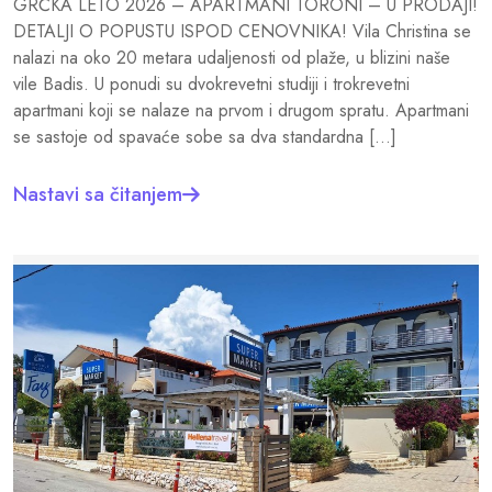
GRČKA LETO 2026 – APARTMANI TORONI – U PRODAJI!
DETALJI O POPUSTU ISPOD CENOVNIKA! Vila Christina se
nalazi na oko 20 metara udaljenosti od plaže, u blizini naše
vile Badis. U ponudi su dvokrevetni studiji i trokrevetni
apartmani koji se nalaze na prvom i drugom spratu. Apartmani
se sastoje od spavaće sobe sa dva standardna […]
Nastavi sa čitanjem