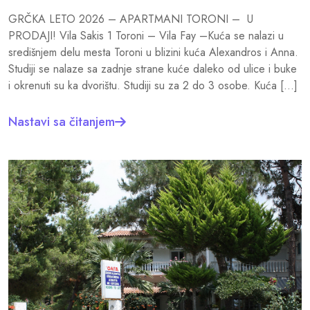
GRČKA LETO 2026 – APARTMANI TORONI – U
PRODAJI! Vila Sakis 1 Toroni – Vila Fay –Kuća se nalazi u
središnjem delu mesta Toroni u blizini kuća Alexandros i Anna.
Studiji se nalaze sa zadnje strane kuće daleko od ulice i buke
i okrenuti su ka dvorištu. Studiji su za 2 do 3 osobe. Kuća […]
Nastavi sa čitanjem