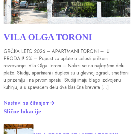
VILA OLGA TORONI
GRČKA LETO 2026 – APARTMANI TORONI – U
PRODAJI! 5% – Popust za uplate u celosti prilikom
rezervacije. Vila Olga Toroni – Nalazi se na najlepšem delu
plaže. Studiji, apartmani i duplexi su u glavnoj zgradi, smešteni
u prizemlju i na prvom spratu. Studiji imaju blago izdvojenu
kuhinju, a u spavaćem delu dva klasična kreveta […]
Nastavi sa čitanjem
Slične lokacije