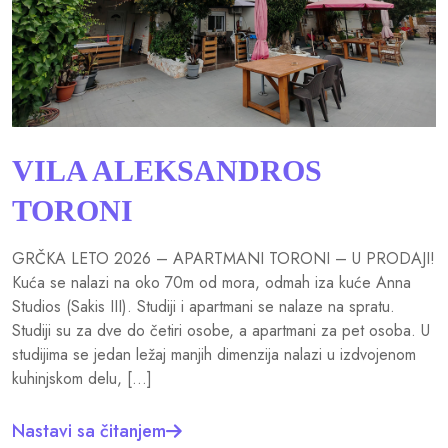
VILA ALEKSANDROS
TORONI
GRČKA LETO 2026 – APARTMANI TORONI – U PRODAJI!
Kuća se nalazi na oko 70m od mora, odmah iza kuće Anna
Studios (Sakis III). Studiji i apartmani se nalaze na spratu.
Studiji su za dve do četiri osobe, a apartmani za pet osoba. U
studijima se jedan ležaj manjih dimenzija nalazi u izdvojenom
kuhinjskom delu, […]
Nastavi sa čitanjem