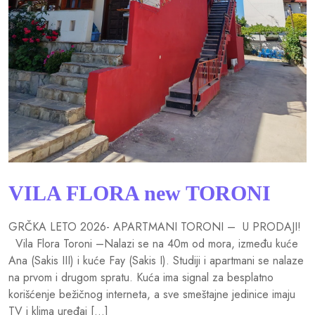
VILA FLORA new TORONI
GRČKA LETO 2026- APARTMANI TORONI – U PRODAJI!
Vila Flora Toroni –Nalazi se na 40m od mora, između kuće
Ana (Sakis III) i kuće Fay (Sakis I). Studiji i apartmani se nalaze
na prvom i drugom spratu. Kuća ima signal za besplatno
korišćenje bežičnog interneta, a sve smeštajne jedinice imaju
TV i klima uređaj […]