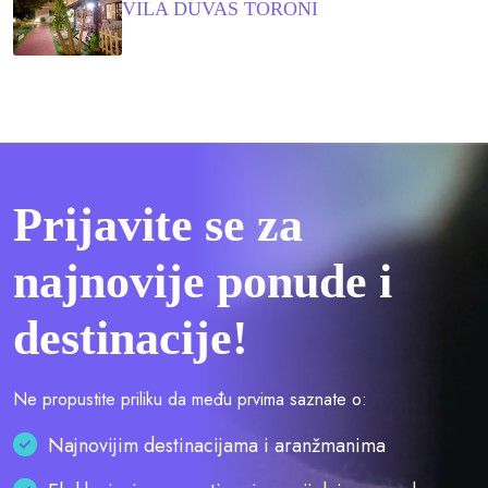
VILA DUVAS TORONI
Prijavite se za
najnovije ponude i
destinacije!
Ne propustite priliku da među prvima saznate o:
Najnovijim destinacijama i aranžmanima