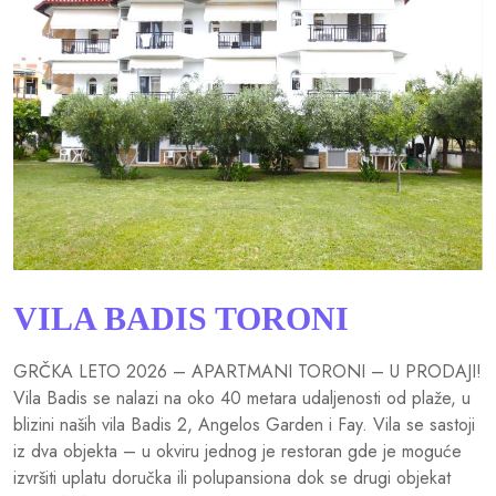
VILA BADIS TORONI
GRČKA LETO 2026 – APARTMANI TORONI – U PRODAJI!
Vila Badis se nalazi na oko 40 metara udaljenosti od plaže, u
blizini naših vila Badis 2, Angelos Garden i Fay. Vila se sastoji
iz dva objekta – u okviru jednog je restoran gde je moguće
izvršiti uplatu doručka ili polupansiona dok se drugi objekat