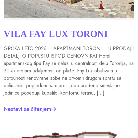
VILA FAY LUX TORONI
GRČKA LETO 2026 – APARTMANI TORONI – U PRODAJI!
DETALJI O POPUSTU ISPOD CENOVNIKA! Hotel
apartmanskog tipa Fay se nalazi u centralnom delu Toronija, na
30-ak metara udaljenosti od plaže. Fay Lux obuhvata u
potpunosti renovirane sobe na prvom i drugom spratu sa
delimičnim pogledom na more. Lepo uređene smeštajne
jedinice poseduju kupatilo, komfornu terasu, […]
Nastavi sa čitanjem