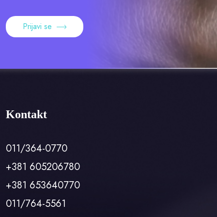
Prijavi se
Kontakt
011/364-0770
+381 605206780
+381 653640770
011/764-5561