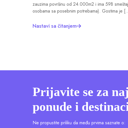
zauzima površinu od 24.000m2 i ima 598 smeštajnih
osobama sa posebnim potrebama). Gostima je [
Nastavi sa čitanjem
Prijavite se za na
ponude i destinaci
Ne propustite priliku da među prvima saznate o: