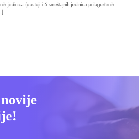
 jedinica (postoji i 6 smeštajnih jedinica prilagođenih
…]
jnovije
je!