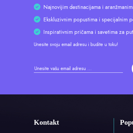
Najnovijim destinacijama i aranžmanim
Ekskluzivnim popustima i specijalnim
Inspirativnim pričama i savetima za pu
Unesite svoju email adresu i budite u toku!
Kontakt
Popu