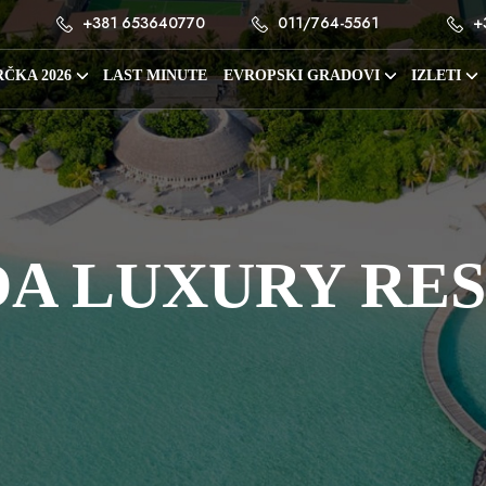
+381 653640770
011/764-5561
+
ČKA 2026
LAST MINUTE
EVROPSKI GRADOVI
IZLETI
A LUXURY RES