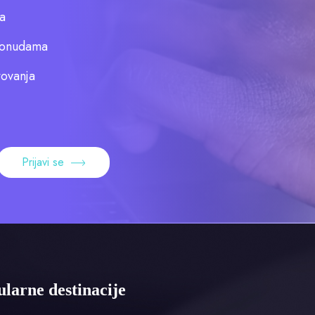
a
 ponudama
tovanja
Prijavi se
larne destinacije