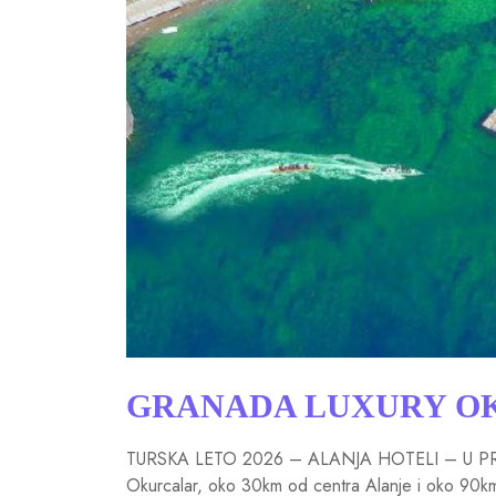
GRANADA LUXURY O
TURSKA LETO 2026 – ALANJA HOTELI – U PRODA
Okurcalar, oko 30km od centra Alanje i oko 90km