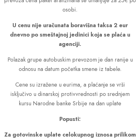
prevoza cena paket aranžmana se umanjuje za 25€ po
osobi.
U cenu nije ura
č
unata boravišna taksa 2 eur
dnevno po smeštajnoj jedinici koja se pla
ć
a u
agenciji.
Polazak grupe autobuskim prevozom je dan ranije u
odnosu na datum početka smene iz tabele.
Cene su izražene u eurima, a plaćanje se vrši
isključivo u dinarskoj protivvrednosti po srednjem
kursu Narodne banke Srbije na dan uplate
Popusti:
Za gotovinske uplate celokupnog iznosa prilikom