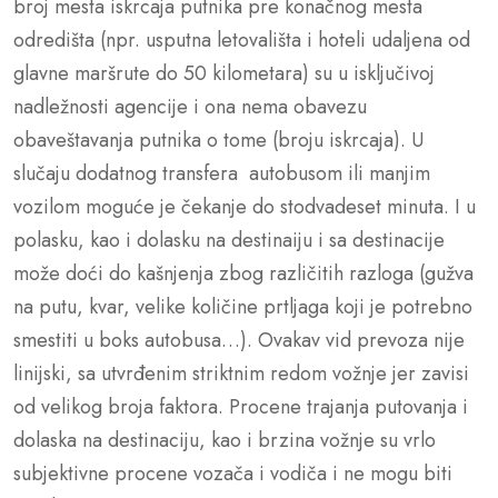
broj mesta iskrcaja putnika pre konačnog mesta
odredišta (npr. usputna letovališta i hoteli udaljena od
glavne maršrute do 50 kilometara) su u isključivoj
nadležnosti agencije i ona nema obavezu
obaveštavanja putnika o tome (broju iskrcaja). U
slučaju dodatnog transfera autobusom ili manjim
vozilom moguće je čekanje do stodvadeset minuta. I u
polasku, kao i dolasku na destinaiju i sa destinacije
može doći do kašnjenja zbog različitih razloga (gužva
na putu, kvar, velike količine prtljaga koji je potrebno
smestiti u boks autobusa…). Ovakav vid prevoza nije
linijski, sa utvrđenim striktnim redom vožnje jer zavisi
od velikog broja faktora. Procene trajanja putovanja i
dolaska na destinaciju, kao i brzina vožnje su vrlo
subjektivne procene vozača i vodiča i ne mogu biti