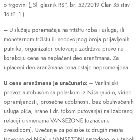
o trgovini („Sl. glasnik RS“, br. 52/2019 Član 35 stav
16 tč. 1 )
– U slučaju poremaćaja na tržištu roba i usluga, ili
monetarnom tržištu ili nedovoljnog broja prijavljenih
putnika, organizator putovanja zadržava pravo na
korekciju cena na neplaćeni deo aranžmana. Za
uplaćeni deo aranžmana cena ostaje nepromenjena.
U cenu aranžmana je uračunato:
– Vanlinijski
prevoz autobusom sa polaskom iz Niša (audio, video
opremljenosti, prosečne udobnosti, bez obuhvaćenih
usluga pića, hrane i dr. tokom putovanja) na izabranoj
relaciji u smenama VANSEZONE (označene
zvezdicom). Uvećanje za polaske iz drugih mesta
(severno od Niša) u VANSEZONI navedeno je u tabeli