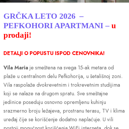
GRČKA LETO 2026 –
PEFKOHORI APARTMANI –
u
prodaji!
DETALJI O POPUSTU ISPOD CENOVNIKA!
Vila Maria
je smeštena na svega 15-ak metara od
plaže u centralnom delu Pefkohorija, u šetališnoj zoni.
Vila raspolaže dvokrevetnim i trokrevetnim studijima
koji se nalaze na drugom spratu. Sve smeštajne
jedinice poseduju osnovno opremljenu kuhinju
srazmerno broju ležajeva, prostranu terasu, TV i klima
uređaj čije se korišćenje dodatno naplaćuje. U vili
postoji mogućnost korišćenja WiFi interneta, dok se