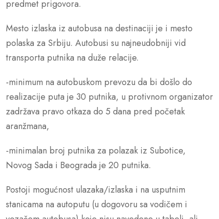
predmet prigovora.
Mesto izlaska iz autobusa na destinaciji je i mesto
polaska za Srbiju. Autobusi su najneudobniji vid
transporta putnika na duže relacije.
-minimum na autobuskom prevozu da bi došlo do
realizacije puta je 30 putnika, u protivnom organizator
zadržava pravo otkaza do 5 dana pred početak
aranžmana,
-minimalan broj putnika za polazak iz Subotice,
Novog Sada i Beograda je 20 putnika.
Postoji mogućnost ulazaka/izlaska i na usputnim
stanicama na autoputu (u dogovoru sa vodičem i
vozačem autobusa) koje nisu navedene u tabeli, ali