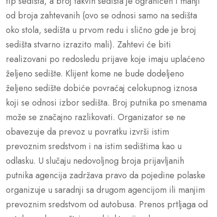
tip sedišta, a broj takvih sedišta je ograničen i manji
od broja zahtevanih (ovo se odnosi samo na sedišta
oko stola, sedišta u prvom redu i slično gde je broj
sedišta stvarno izrazito mali). Zahtevi će biti
realizovani po redosledu prijave koje imaju uplaćeno
željeno sedište. Klijent kome ne bude dodeljeno
željeno sedište dobiće povraćaj celokupnog iznosa
koji se odnosi izbor sedišta. Broj putnika po smenama
može se značajno razlikovati. Organizator se ne
obavezuje da prevoz u povratku izvrši istim
prevoznim sredstvom i na istim sedištima kao u
odlasku. U slučaju nedovoljnog broja prijavljanih
putnika agencija zadržava pravo da pojedine polaske
organizuje u saradnji sa drugom agencijom ili manjim
prevoznim sredstvom od autobusa. Prenos prtljaga od