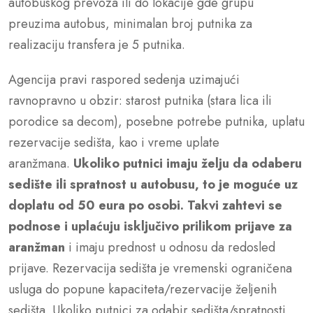
autobuskog prevoza ili do lokacije gde grupu
preuzima autobus, minimalan broj putnika za
realizaciju transfera je 5 putnika.
Agencija pravi raspored sedenja uzimajući
ravnopravno u obzir: starost putnika (stara lica ili
porodice sa decom), posebne potrebe putnika, uplatu
rezervacije sedišta, kao i vreme uplate
aranžmana.
Ukoliko putnici imaju želju da odaberu
sedište ili spratnost u autobusu, to je moguće uz
doplatu od 50 eura po osobi.
Takvi zahtevi se
podnose i uplaćuju isključivo prilikom prijave za
aranžman
i imaju prednost u odnosu da redosled
prijave. Rezervacija sedišta je vremenski ograničena
usluga do popune kapaciteta/rezervacije željenih
sedišta. Ukoliko putnici za odabir sedišta/spratnosti