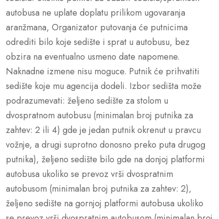
autobusa ne uplate doplatu prilikom ugovaranja
aranžmana, Organizator putovanja će putnicima
odrediti bilo koje sedište i sprat u autobusu, bez
obzira na eventualno usmeno date napomene.
Naknadne izmene nisu moguce. Putnik će prihvatiti
sedište koje mu agencija dodeli. Izbor sedišta može
podrazumevati: željeno sedište za stolom u
dvospratnom autobusu (minimalan broj putnika za
zahtev: 2 ili 4) gde je jedan putnik okrenut u pravcu
vožnje, a drugi suprotno donosno preko puta drugog
putnika), željeno sedište bilo gde na donjoj platformi
autobusa ukoliko se prevoz vrši dvospratnim
autobusom (minimalan broj putnika za zahtev: 2),
željeno sedište na gornjoj platformi autobusa ukoliko
se prevoz vrši dvospratnim autobusom (minimalan broj