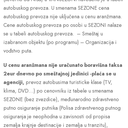
autobuskog prevoza. U smenama SEZONE cena
autobuskog prevoza nije uključena u cenu aranžmana.
Cene autobuskog prevoza po osobi u SEZONI nalaze
se u tabeli autobuskog prevoza. – Smeštaj u
izabranom objektu (po programu) – Organizacija i
vođstvo puta.
U cenu aranžmana nije uračunato
boravišna taksa
2eur dnevno po smeštajnoj jedinici -plaća se u
agenciji,
prevoz autobusima turisticke klase (TV,
klima, DVD…) po cenovniku iz tabele u smenama
SEZONE (bez zvezdice), međunarodno zdravstveno
putno osiguranje putnika (Polisa zdravstvenog putnog
osiguranja je neophodna u zavisnosti od propisa
zemalja krajnje destinacije i zemalja u tranzitu),