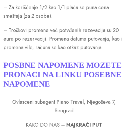
– Za korišćenje 1/2 kao 1/1 plaća se puna cena
smeštaja (za 2 osobe).
– Troškovi promene već potvđenih rezevacija su 20
eura po rezervaciji. Promena datuma putovanja, kao i
promena vile, računa se kao otkaz putovanja.
POSBNE NAPOMENE MOZETE
PRONACI NA LINKU
POSEBNE
NAPOMENE
Ovlasceni subagent Piano Travel, Njegoševa 7,
Beograd
KAKO DO NAS –
NAJKRAĆI PUT