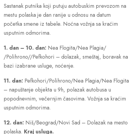
Sastanak putnika koji putuju autobuskim prevozom na
mestu polaska je dan ranije u odnosu na datum
početka smene iz tabele. Noćna vožnja sa kraćim
usputnim odmorima.
1. dan – 10. dan:
Nea Flogita/Nea Plagia/
/Polihrono//Pefkohori – dolazak, smeštaj, boravak na
bazi izabrane usluge, noćenje.
11. dan:
Pefkohori/Polihrono/Nea Plagia/Nea Flogita
– napuštanje objekta u 9h, polazak autobusa u
popodnevnim, večernjim časovima. Vožnja sa kraćim
usputnim odmorima.
12. dan:
Niš/Beograd/Novi Sad – Dolazak na mesto
polaska.
Kraj usluga.