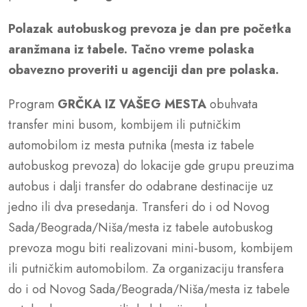
Polazak autobuskog prevoza je dan pre po
č
etka
aranžmana iz tabele. Ta
č
no vreme polaska
obavezno proveriti u agenciji dan pre polaska.
Program
GRČKA IZ VAŠEG MESTA
obuhvata
transfer mini busom, kombijem ili putničkim
automobilom iz mesta putnika (mesta iz tabele
autobuskog prevoza) do lokacije gde grupu preuzima
autobus i dalji transfer do odabrane destinacije uz
jedno ili dva presedanja. Transferi do i od Novog
Sada/Beograda/Niša/mesta iz tabele autobuskog
prevoza mogu biti realizovani mini-busom, kombijem
ili putničkim automobilom. Za organizaciju transfera
do i od Novog Sada/Beograda/Niša/mesta iz tabele