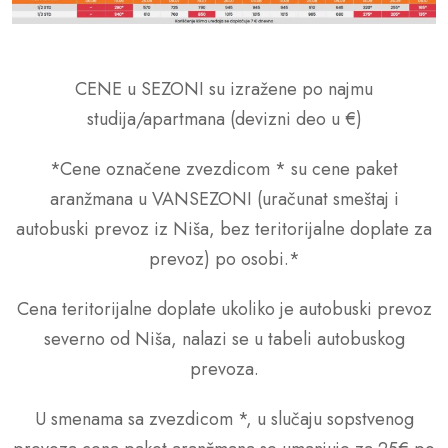
CENE u SEZONI su izražene po najmu
studija/apartmana (devizni deo u €)
*Cene označene zvezdicom * su cene paket
aranžmana u VANSEZONI (uračunat smeštaj i
autobuski prevoz iz Niša, bez teritorijalne doplate za
prevoz) po osobi.*
Cena teritorijalne doplate ukoliko je autobuski prevoz
severno od Niša, nalazi se u tabeli autobuskog
prevoza.
U smenama sa zvezdicom *, u slučaju sopstvenog