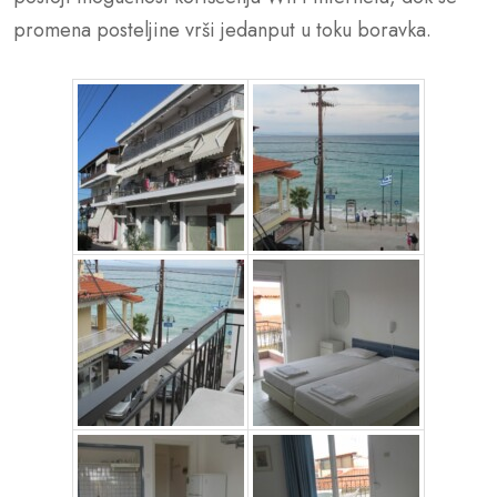
promena posteljine vrši jedanput u toku boravka.