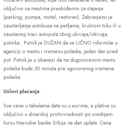
isključivo na mestima predviđenim za stajanje
(parking, pumpa, motel, restoran). Zabranjeno je
zaustavljanje autobusa na petljama, kružnom toku ili u
zaustavnoj traci autoputa zbog ukrcaja/iskrcaja
putnika. Putnik je DUŽAN da se LIČNO informiše u
agenciji o mestu i vremenu polaska, jedan dan pred
put. Putnik je u obavezi da na dogovorenom mestu
polaska bude 30 minuta pre ugovorenog vremena
polaska.
Uslovi plaćanja
:
Sve cene u tabelama date su u eurima, a plative su
isključivo u dinarskoj protivvrednosti po srednjem
kursu Narodne banke Srbije na dan uplate. Cena