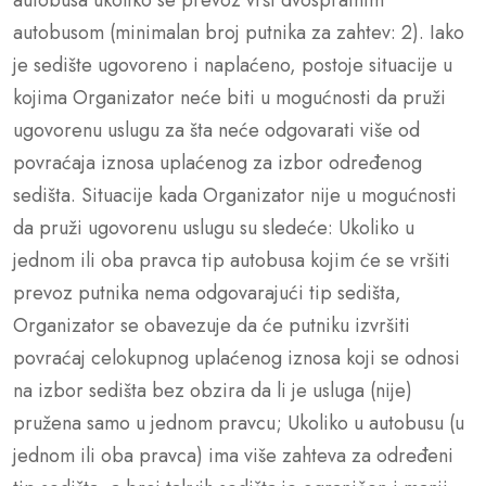
autobusom (minimalan broj putnika za zahtev: 2). Iako
je sedište ugovoreno i naplaćeno, postoje situacije u
kojima Organizator neće biti u mogućnosti da pruži
ugovorenu uslugu za šta neće odgovarati više od
povraćaja iznosa uplaćenog za izbor određenog
sedišta. Situacije kada Organizator nije u mogućnosti
da pruži ugovorenu uslugu su sledeće: Ukoliko u
jednom ili oba pravca tip autobusa kojim će se vršiti
prevoz putnika nema odgovarajući tip sedišta,
Organizator se obavezuje da će putniku izvršiti
povraćaj celokupnog uplaćenog iznosa koji se odnosi
na izbor sedišta bez obzira da li je usluga (nije)
pružena samo u jednom pravcu; Ukoliko u autobusu (u
jednom ili oba pravca) ima više zahteva za određeni