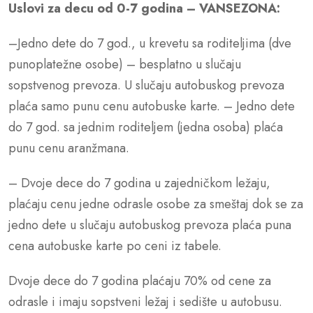
Uslovi za decu od 0-7 godina – VANSEZONA:
–Jedno dete do 7 god., u krevetu sa roditeljima (dve
punoplatežne osobe) – besplatno u slučaju
sopstvenog prevoza. U slučaju autobuskog prevoza
plaća samo punu cenu autobuske karte. – Jedno dete
do 7 god. sa jednim roditeljem (jedna osoba) plaća
punu cenu aranžmana.
– Dvoje dece do 7 godina u zajedničkom ležaju,
plaćaju cenu jedne odrasle osobe za smeštaj dok se za
jedno dete u slučaju autobuskog prevoza plaća puna
cena autobuske karte po ceni iz tabele.
Dvoje dece do 7 godina plaćaju 70% od cene za
odrasle i imaju sopstveni ležaj i sedište u autobusu.