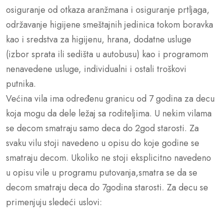
osiguranje od otkaza aranžmana i osiguranje prtljaga,
održavanje higijene smeštajnih jedinica tokom boravka
kao i sredstva za higijenu, hrana, dodatne usluge
(izbor sprata ili sedišta u autobusu) kao i programom
nenavedene usluge, individualni i ostali troškovi
putnika.
Većina vila ima određenu granicu od 7 godina za decu
koja mogu da dele ležaj sa roditeljima. U nekim vilama
se decom smatraju samo deca do 2god starosti. Za
svaku vilu stoji navedeno u opisu do koje godine se
smatraju decom. Ukoliko ne stoji eksplicitno navedeno
u opisu vile u programu putovanja,smatra se da se
decom smatraju deca do 7godina starosti. Za decu se
primenjuju sledeći uslovi: