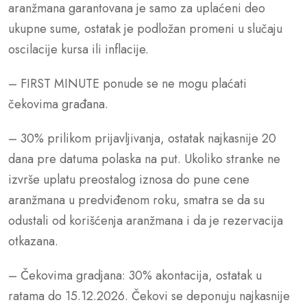
aranžmana garantovana je samo za uplaćeni deo
ukupne sume, ostatak je podložan promeni u slučaju
oscilacije kursa ili inflacije.
– FIRST MINUTE ponude se ne mogu plaćati
čekovima građana.
– 30% prilikom prijavljivanja, ostatak najkasnije 20
dana pre datuma polaska na put. Ukoliko stranke ne
izvrše uplatu preostalog iznosa do pune cene
aranžmana u predviđenom roku, smatra se da su
odustali od korišćenja aranžmana i da je rezervacija
otkazana.
– Čekovima gradjana: 30% akontacija, ostatak u
ratama do 15.12.2026. Čekovi se deponuju najkasnije