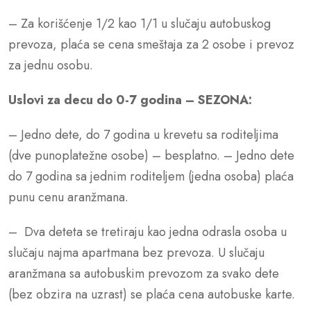
– Za korišćenje 1/2 kao 1/1 u slučaju autobuskog
prevoza, plaća se cena smeštaja za 2 osobe i prevoz
za jednu osobu.
Uslovi za decu do 0-7 godina – SEZONA:
– Jedno dete, do 7 godina u krevetu sa roditeljima
(dve punoplatežne osobe) – besplatno. – Jedno dete
do 7 godina sa jednim roditeljem (jedna osoba) plaća
punu cenu aranžmana.
– Dva deteta se tretiraju kao jedna odrasla osoba u
slučaju najma apartmana bez prevoza. U slučaju
aranžmana sa autobuskim prevozom za svako dete
(bez obzira na uzrast) se plaća cena autobuske karte.