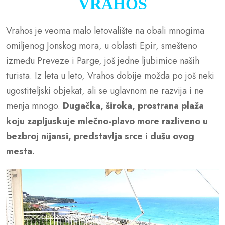
VRAHOS
Vrahos je veoma malo letovalište na obali mnogima
omiljenog Jonskog mora, u oblasti Epir, smešteno
između Preveze i Parge, još jedne ljubimice naših
turista. Iz leta u leto, Vrahos dobije možda po još neki
ugostiteljski objekat, ali se uglavnom ne razvija i ne
menja mnogo.
Dugačka, široka, prostrana plaža
koju zapljuskuje mlečno-plavo more razliveno u
bezbroj nijansi, predstavlja srce i dušu ovog
mesta.