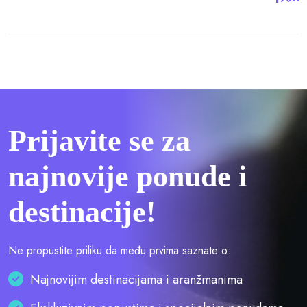
Prijavite se za
najnovije ponude i
destinacije!
Ne propustite priliku da među prvima saznate o:
Najnovijim destinacijama i aranžmanima