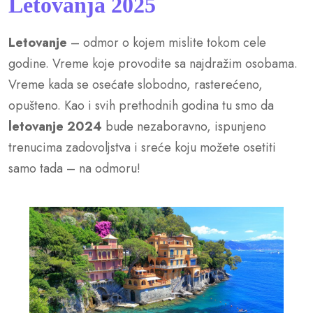
Letovanja 2025
Letovanje
– odmor o kojem mislite tokom cele
godine. Vreme koje provodite sa najdražim osobama.
Vreme kada se osećate slobodno, rasterećeno,
opušteno. Kao i svih prethodnih godina tu smo da
letovanje 2024
bude nezaboravno, ispunjeno
trenucima zadovoljstva i sreće koju možete osetiti
samo tada – na odmoru!