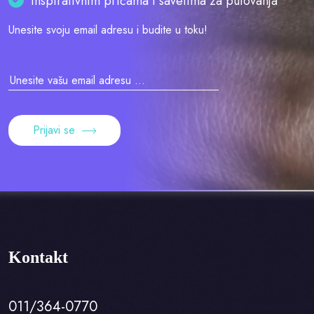
Inspirativnim pričama i savetima za putovanja
Unesite svoju email adresu i budite u toku!
Prijavi se
Kontakt
011/364-0770