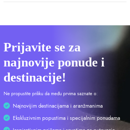
Prijavite se za
najnovije ponude i
destinacije!
Ne propustite priliku da među prvima saznate o:
Najnovijim destinacijama i aranžmanima
Ekskluzivnim popustima i specijalnim ponudama