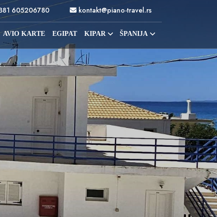
381 605206780
kontakt@piano-travel.rs
AVIO KARTE
EGIPAT
KIPAR
ŠPANIJA