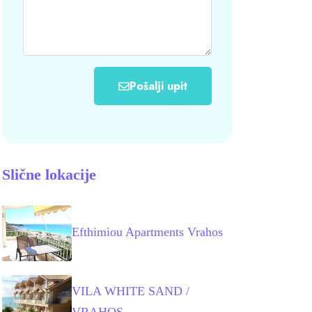
Pošalji upit
Slične lokacije
Efthimiou Apartments Vrahos
VILA WHITE SAND /
VRAHOS