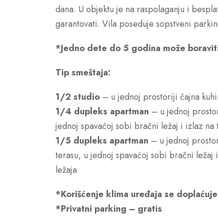
dana. U objektu je na raspolaganju i bespla
garantovati. Vila poseduje sopstveni parkin
*Jedno dete do 5 godina može boraviti
Tip smeštaja:
1/2 studio
– u jednoj prostoriji čajna kuhin
1/4 dupleks apartman
– u jednoj prostori
jednoj spavaćoj sobi bračni ležaj i izlaz na
1/5 dupleks apartman
– u jednoj prostori
terasu, u jednoj spavaćoj sobi bračni ležaj 
ležaja
*Korišćenje klima uređaja se doplaćuj
*Privatni parking – gratis