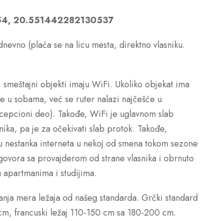
454, 20.551442282130537
dnevno (plaća se na licu mesta, direktno vlasniku.
 smeštajni objekti imaju WiFi. Ukoliko objekat ima
 u sobama, već se ruter nalazi najčešće u
ecepcioni deo). Takođe, WiFi je uglavnom slab
snika, pa je za očekivati slab protok. Takođe,
u nestanka interneta u nekoj od smena tokom sezone
 ugovora sa provajderom od strane vlasnika i obrnuto
 apartmanima i studijima.
nja mera ležaja od našeg standarda. Grčki standard
cm, francuski ležaj 110-150 cm sa 180-200 cm.