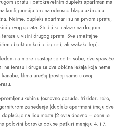
drugom spratu i petokrevetnim dupleks apartmanima
 na konfiguraciju terena odnosno blagu uzbrdicu
sična. Naime, dupleks apartmani su na prvom spratu,
visini prvog sprata. Studiji se nalaze na drugom
m terase u visini drugog sprata. Sve smeštajne
čen objektom koji je ispred, ali svakako lep).
ledom na more i sastoje se od tri sobe, dve spavaće
azi na terasu i druge sa dva obična ležaja koja nema
zi kanabe, klima uređaj (postoji samo u ovoj
erasu.
opremljenu kuhinju (osnovno posuđe, frižider, rešo,
a garniturom za sedenje (dupleks apartmani imaju dve
je doplaćuje na licu mesta (2 evra dnevno – cena je
a polovini boravka dok se peškiri menjaju 4. i 7.