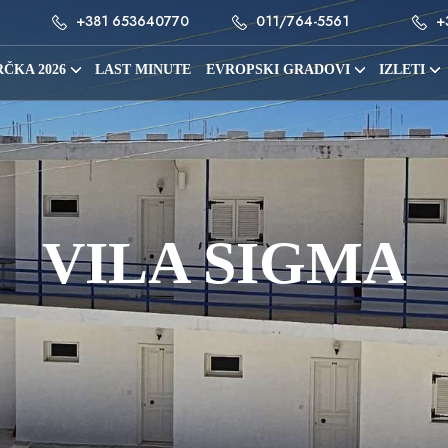
+381 653640770
011/764-5561
+
ČKA 2026
LAST MINUTE
EVROPSKI GRADOVI
IZLETI
VILA SIGMA