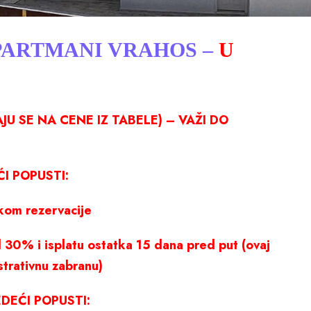
APARTMANI VRAHOS –
U
U SE NA CENE IZ TABELE) – VAŽI DO
I POPUSTI:
ikom rezervacije
 30% i isplatu ostatka 15 dana pred put (ovaj
strativnu zabranu)
DEĆI POPUSTI: