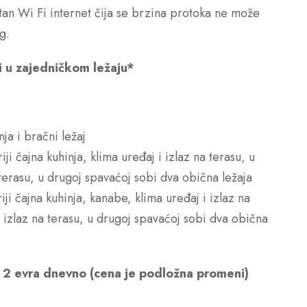
tan Wi Fi internet čija se brzina protoka ne može
g.
 u zajedničkom ležaju*
ja i bračni ležaj
ji čajna kuhinja, klima uređaj i izlaz na terasu, u
 terasu, u drugoj spavaćoj sobi dva obična ležaja
ji čajna kuhinja, kanabe, klima uređaj i izlaz na
i izlaz na terasu, u drugoj spavaćoj sobi dva obična
e 2 evra dnevno (cena je podložna promeni)