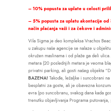
– 10% popusta za uplate u celosti pril
– 5% popusta za uplatu akontacije od 
način plaćanja važi i za čekove i admini
Vila Sigma je deo kompleksa Vrachos Beach k
u zakupu naše agencije se nalaze u objektu
okružen maslinama i od plaže ga deli ulica
metara (20 poslednjih metara je veoma bla
privatni parking, ali gosti našeg objekta 
BAZENA!
Takođe, ležaljke i suncobrani n
besplatni za goste, ali je obavezna konzum
evra (po suncobranu, svakog dana kada gosti
trenutku objavljivanja Programa putovanja