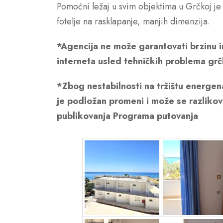
Pomoćni ležaj u svim objektima u Grčkoj je n
fotelje na rasklapanje, manjih dimenzija.
*Agencija ne može garantovati brzinu i
interneta usled tehničkih problema grč
*Zbog nestabilnosti na tržištu energen
je podložan promeni i može se razlikova
publikovanja Programa putovanja