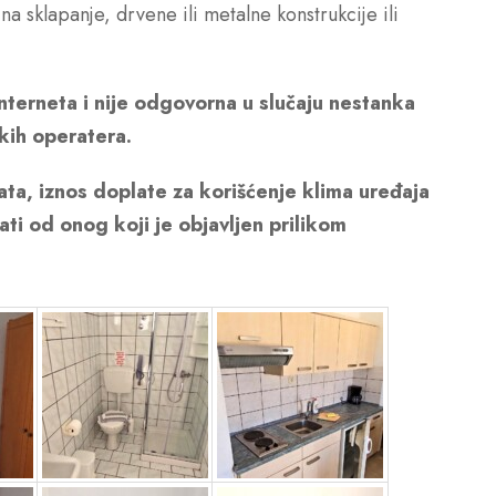
a sklapanje, drvene ili metalne konstrukcije ili
nterneta i nije odgovorna u slučaju nestanka
kih operatera.
ata, iznos doplate za korišćenje klima uređaja
ti od onog koji je objavljen prilikom