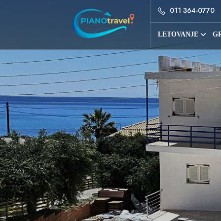
011 364-0770
LETOVANJE
GR