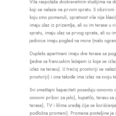
Vila raspolaže dvokrevetnim studijima na 
koji se nalaze na prvom spratu. S obzirom
koju smo pomenuli, spratnost vile nije kla
imaju ulaz iz prizemlja, ali su im terase u 
spratu, imaju ulaz sa prvog sprata, ali su i
jedinice imaju pogled na more (malo ograni
Dupleks apartmani imaju dve terase sa pog
(jedne sa francuskim ležajem iz koje se izl
izlaz na terasu). U trećoj prostoriji se nala
prostoriji) i ona takođe ima izlaz na svoju t
Svi smeštajni kapaciteti poseduju osnovno 
osnovni pribor za jelo), kupatilo, terasu s
terase), TV i klima uređaj čije se korišćen
podložna promeni). Promena posteljine je n