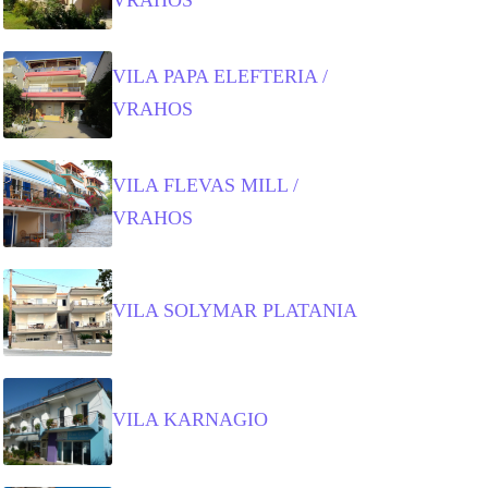
VILA PAPA ELEFTERIA /
VRAHOS
VILA FLEVAS MILL /
VRAHOS
VILA SOLYMAR PLATANIA
VILA KARNAGIO