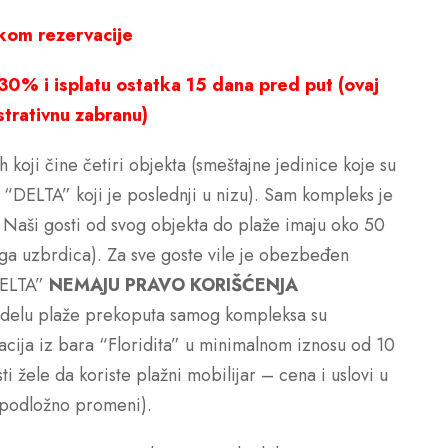
ikom rezervacije
30% i isplatu ostatka 15 dana pred put (ovaj
strativnu zabranu)
oji čine četiri objekta (smeštajne jedinice koje su
 “DELTA” koji je poslednji u nizu). Sam kompleks je
. Naši gosti od svog objekta do plaže imaju oko 50
ga uzbrdica). Za sve goste vile je obezbeđen
“DELTA”
NEMAJU PRAVO KORIŠĆENJA
a delu plaže prekoputa samog kompleksa su
acija iz bara “Floridita” u minimalnom iznosu od 10
 žele da koriste plažni mobilijar – cena i uslovi u
, podložno promeni).