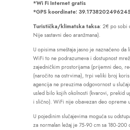
*Wi Fi Internet gratis
*GPS koordinate: 39.17382024962
Turistička/klimatska
taksa
: 2€ po sobi 
Nije sastavni deo aranžmana).
U opisima smeštaja jasno je naznačeno da li
WiFi to ne podrazumeva i dostupnost mreže
zajedničkim prostorijama (prijemni deo, r
(naročito na ostrvima), trpi veliki broj kori
agencija ne preuzima odgovornost u slučaj
usled bilo kojih okolnosti (kvarovi, prekid
i slično). WiFi nije obavezan deo opreme u
U pojedinim slučajevima moguća su odstupa
za normalan ležaj je 75-90 cm sa 180-200 