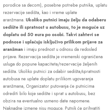
porodice sa decom), posebne potrebe putnika, uplatu
rezervacije sedišta, kao i vreme uplate
aranžmana.
Ukoliko putnici imaju želju da odaberu
sedište ili spratnost u autobusu, to je moguće uz
doplatu od 50 eura po osobi.
Takvi zahtevi se
podnose i uplaćuju isključivo prilikom prijave za
aranžman
i imaju prednost u odnosu da redosled
prijave. Rezervacija sedišta je vremenski ograničena
usluga do popune kapaciteta/rezervacije željenih
sedišta. Ukoliko putnici za odabir sedišta/spratnosti
autobusa ne uplate doplatu prilikom ugovaranja
aranžmana, Organizator putovanja će putnicima
odrediti bilo koje sedište i sprat u autobusu, bez
obzira na eventualno usmeno date napomene.
Naknadne izmene nisu moguce. Putnik će prihvatiti