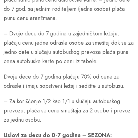
do 7 god. sa jednim roditeljem (jedna osoba) plaća
punu cenu aranžmana.
– Dvoje dece do 7 godina u zajedničkom ležaju,
plaćaju cenu jedne odrasle osobe za smeštaj dok se za
jedno dete u slučaju autobuskog prevoza plaća puna
cena autobuske karte po ceni iz tabele.
Dvoje dece do 7 godina plaćaju 70% od cene za
odrasle i imaju sopstveni ležaj i sedište u autobusu.
– Za korišćenje 1/2 kao 1/1 u slučaju autobuskog
prevoza, plaća se cena smeštaja za 2 osobe i prevoz
za jednu osobu.
Uslovi za decu do 0-7 godina – SEZONA: