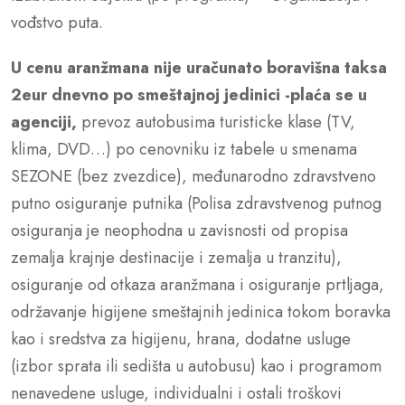
vođstvo puta.
U cenu aranžmana nije uračunato
boravišna taksa
2eur dnevno po smeštajnoj jedinici -plaća se u
agenciji,
prevoz autobusima turisticke klase (TV,
klima, DVD…) po cenovniku iz tabele u smenama
SEZONE (bez zvezdice), međunarodno zdravstveno
putno osiguranje putnika (Polisa zdravstvenog putnog
osiguranja je neophodna u zavisnosti od propisa
zemalja krajnje destinacije i zemalja u tranzitu),
osiguranje od otkaza aranžmana i osiguranje prtljaga,
održavanje higijene smeštajnih jedinica tokom boravka
kao i sredstva za higijenu, hrana, dodatne usluge
(izbor sprata ili sedišta u autobusu) kao i programom
nenavedene usluge, individualni i ostali troškovi