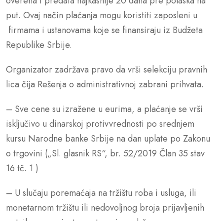
overena i predata najkasnije 20 dana pre polaska na
put. Ovaj način plaćanja mogu koristiti zaposleni u
firmama i ustanovama koje se finansiraju iz Budžeta
Republike Srbije.
Organizator zadržava pravo da vrši selekciju pravnih
lica čija Rešenja o administrativnoj zabrani prihvata.
– Sve cene su izražene u eurima, a plaćanje se vrši
isključivo u dinarskoj protivvrednosti po srednjem
kursu Narodne banke Srbije na dan uplate po Zakonu
o trgovini („Sl. glasnik RS“, br. 52/2019 Član 35 stav
16 tč. 1 )
– U slučaju poremaćaja na tržištu roba i usluga, ili
monetarnom tržištu ili nedovoljnog broja prijavljenih