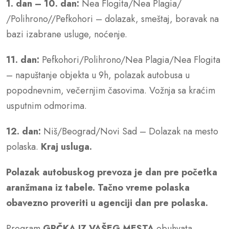
1. dan – 10. dan:
Nea Flogita/Nea Plagia/
/Polihrono//Pefkohori – dolazak, smeštaj, boravak na
bazi izabrane usluge, noćenje.
11. dan:
Pefkohori/Polihrono/Nea Plagia/Nea Flogita
– napuštanje objekta u 9h, polazak autobusa u
popodnevnim, večernjim časovima. Vožnja sa kraćim
usputnim odmorima.
12. dan:
Niš/Beograd/Novi Sad – Dolazak na mesto
polaska.
Kraj usluga.
Polazak autobuskog prevoza je dan pre po
č
etka
aranžmana iz tabele. Ta
č
no vreme polaska
obavezno proveriti u agenciji dan pre polaska.
Program
GRČKA IZ VAŠEG MESTA
obuhvata