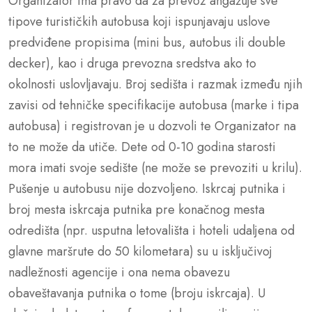
Organizator ima pravo da za prevoz angažuje sve
tipove turističkih autobusa koji ispunjavaju uslove
predviđene propisima (mini bus, autobus ili double
decker), kao i druga prevozna sredstva ako to
okolnosti uslovljavaju. Broj sedišta i razmak između njih
zavisi od tehničke specifikacije autobusa (marke i tipa
autobusa) i registrovan je u dozvoli te Organizator na
to ne može da utiče. Dete od 0-10 godina starosti
mora imati svoje sedište (ne može se prevoziti u krilu).
Pušenje u autobusu nije dozvoljeno. Iskrcaj putnika i
broj mesta iskrcaja putnika pre konačnog mesta
odredišta (npr. usputna letovališta i hoteli udaljena od
glavne maršrute do 50 kilometara) su u isključivoj
nadležnosti agencije i ona nema obavezu
obaveštavanja putnika o tome (broju iskrcaja). U