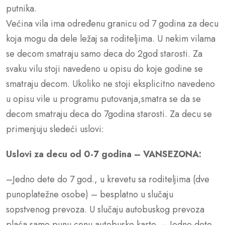
putnika.
Većina vila ima određenu granicu od 7 godina za decu
koja mogu da dele ležaj sa roditeljima. U nekim vilama
se decom smatraju samo deca do 2god starosti. Za
svaku vilu stoji navedeno u opisu do koje godine se
smatraju decom. Ukoliko ne stoji eksplicitno navedeno
u opisu vile u programu putovanja,smatra se da se
decom smatraju deca do 7godina starosti. Za decu se
primenjuju sledeći uslovi:
Uslovi za decu od 0-7 godina – VANSEZONA:
–Jedno dete do 7 god., u krevetu sa roditeljima (dve
punoplatežne osobe) – besplatno u slučaju
sopstvenog prevoza. U slučaju autobuskog prevoza
plaća samo punu cenu autobuske karte. – Jedno dete