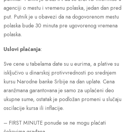
agenciji o mestu i vremenu polaska, jedan dan pred
put. Putnik je u obavezi da na dogovorenom mestu
polaska bude 30 minuta pre ugovorenog vremena
polaska.
Uslovi plaćanja
:
Sve cene u tabelama date su u eurima, a plative su
isključivo u dinarskoj protivvrednosti po srednjem
kursu Narodne banke Srbije na dan uplate. Cena
aranžmana garantovana je samo za uplaćeni deo
ukupne sume, ostatak je podložan promeni u slučaju
oscilacije kursa ili inflacije.
– FIRST MINUTE ponude se ne mogu plaćati
čekovima građana.