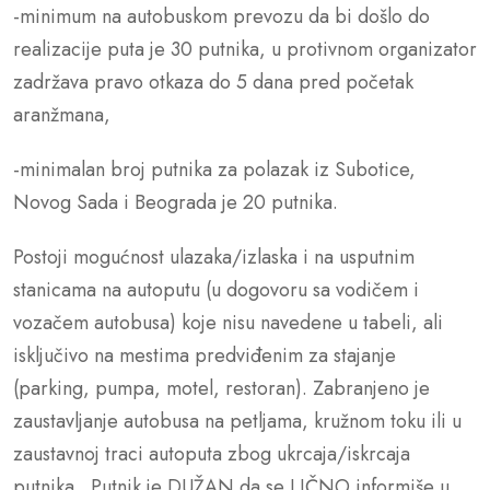
-minimum na autobuskom prevozu da bi došlo do
realizacije puta je 30 putnika, u protivnom organizator
zadržava pravo otkaza do 5 dana pred početak
aranžmana,
-minimalan broj putnika za polazak iz Subotice,
Novog Sada i Beograda je 20 putnika.
Postoji mogućnost ulazaka/izlaska i na usputnim
stanicama na autoputu (u dogovoru sa vodičem i
vozačem autobusa) koje nisu navedene u tabeli, ali
isključivo na mestima predviđenim za stajanje
(parking, pumpa, motel, restoran). Zabranjeno je
zaustavljanje autobusa na petljama, kružnom toku ili u
zaustavnoj traci autoputa zbog ukrcaja/iskrcaja
putnika. Putnik je DUŽAN da se LIČNO informiše u