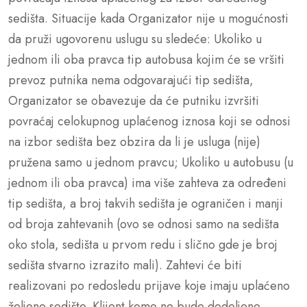
sedišta. Situacije kada Organizator nije u mogućnosti
da pruži ugovorenu uslugu su sledeće: Ukoliko u
jednom ili oba pravca tip autobusa kojim će se vršiti
prevoz putnika nema odgovarajući tip sedišta,
Organizator se obavezuje da će putniku izvršiti
povraćaj celokupnog uplaćenog iznosa koji se odnosi
na izbor sedišta bez obzira da li je usluga (nije)
pružena samo u jednom pravcu; Ukoliko u autobusu (u
jednom ili oba pravca) ima više zahteva za određeni
tip sedišta, a broj takvih sedišta je ograničen i manji
od broja zahtevanih (ovo se odnosi samo na sedišta
oko stola, sedišta u prvom redu i slično gde je broj
sedišta stvarno izrazito mali). Zahtevi će biti
realizovani po redosledu prijave koje imaju uplaćeno
željeno sedište. Klijent kome ne bude dodeljeno