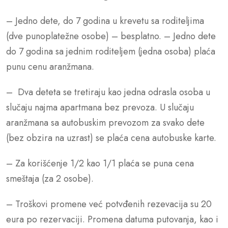
– Jedno dete, do 7 godina u krevetu sa roditeljima
(dve punoplatežne osobe) – besplatno. – Jedno dete
do 7 godina sa jednim roditeljem (jedna osoba) plaća
punu cenu aranžmana.
– Dva deteta se tretiraju kao jedna odrasla osoba u
slučaju najma apartmana bez prevoza. U slučaju
aranžmana sa autobuskim prevozom za svako dete
(bez obzira na uzrast) se plaća cena autobuske karte.
– Za korišćenje 1/2 kao 1/1 plaća se puna cena
smeštaja (za 2 osobe).
– Troškovi promene već potvđenih rezevacija su 20
eura po rezervaciji. Promena datuma putovanja, kao i