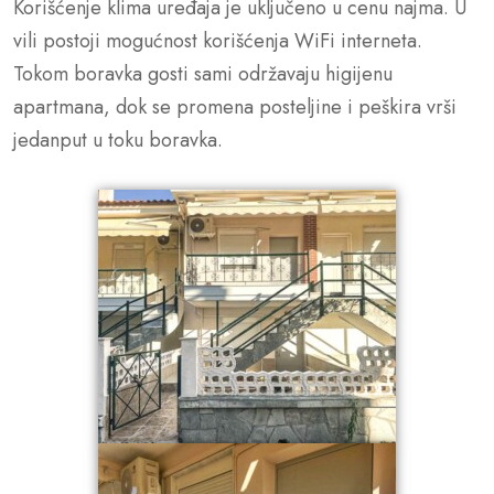
Korišćenje klima uređaja je uključeno u cenu najma. U
vili postoji mogućnost korišćenja WiFi interneta.
Tokom boravka gosti sami održavaju higijenu
apartmana, dok se promena posteljine i peškira vrši
jedanput u toku boravka.