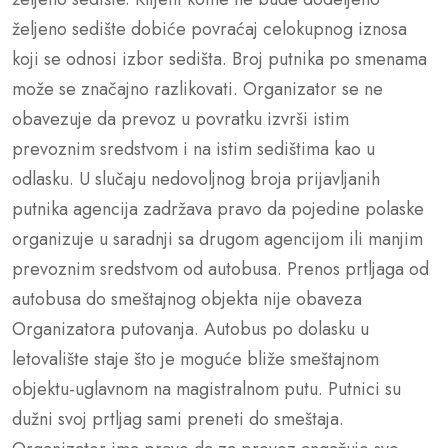
željeno sedište dobiće povraćaj celokupnog iznosa
koji se odnosi izbor sedišta. Broj putnika po smenama
može se značajno razlikovati. Organizator se ne
obavezuje da prevoz u povratku izvrši istim
prevoznim sredstvom i na istim sedištima kao u
odlasku. U slučaju nedovoljnog broja prijavljanih
putnika agencija zadržava pravo da pojedine polaske
organizuje u saradnji sa drugom agencijom ili manjim
prevoznim sredstvom od autobusa. Prenos prtljaga od
autobusa do smeštajnog objekta nije obaveza
Organizatora putovanja. Autobus po dolasku u
letovalište staje što je moguće bliže smeštajnom
objektu-uglavnom na magistralnom putu. Putnici su
dužni svoj prtljag sami preneti do smeštaja.