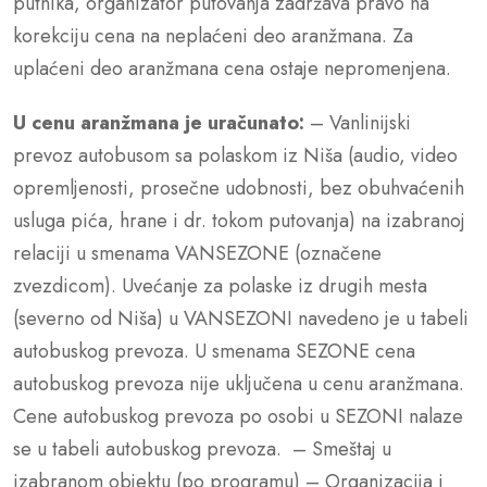
putnika, organizator putovanja zadržava pravo na
korekciju cena na neplaćeni deo aranžmana. Za
uplaćeni deo aranžmana cena ostaje nepromenjena.
U cenu aranžmana je uračunato:
– Vanlinijski
prevoz autobusom sa polaskom iz Niša (audio, video
opremljenosti, prosečne udobnosti, bez obuhvaćenih
usluga pića, hrane i dr. tokom putovanja) na izabranoj
relaciji u smenama VANSEZONE (označene
zvezdicom). Uvećanje za polaske iz drugih mesta
(severno od Niša) u VANSEZONI navedeno je u tabeli
autobuskog prevoza. U smenama SEZONE cena
autobuskog prevoza nije uključena u cenu aranžmana.
Cene autobuskog prevoza po osobi u SEZONI nalaze
se u tabeli autobuskog prevoza. – Smeštaj u
izabranom objektu (po programu) – Organizacija i