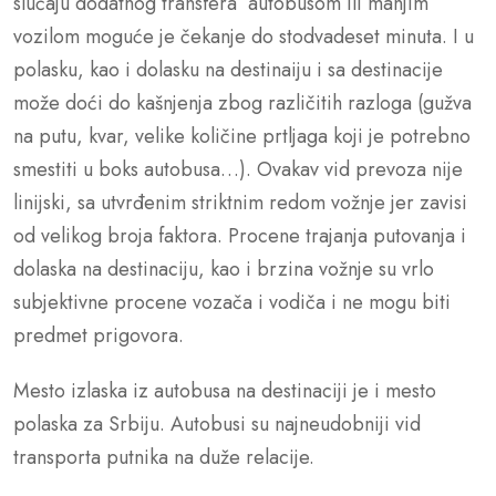
slučaju dodatnog transfera autobusom ili manjim
vozilom moguće je čekanje do stodvadeset minuta. I u
polasku, kao i dolasku na destinaiju i sa destinacije
može doći do kašnjenja zbog različitih razloga (gužva
na putu, kvar, velike količine prtljaga koji je potrebno
smestiti u boks autobusa…). Ovakav vid prevoza nije
linijski, sa utvrđenim striktnim redom vožnje jer zavisi
od velikog broja faktora. Procene trajanja putovanja i
dolaska na destinaciju, kao i brzina vožnje su vrlo
subjektivne procene vozača i vodiča i ne mogu biti
predmet prigovora.
Mesto izlaska iz autobusa na destinaciji je i mesto
polaska za Srbiju. Autobusi su najneudobniji vid
transporta putnika na duže relacije.