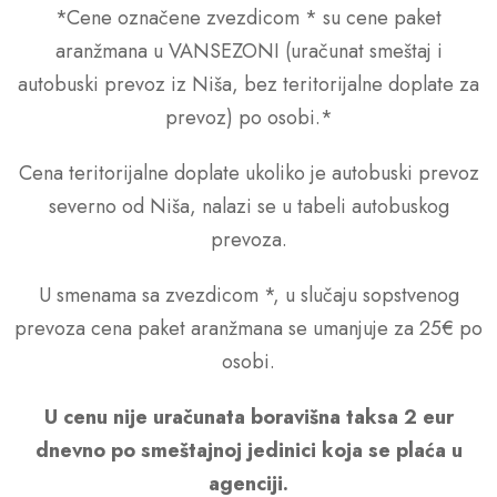
*Cene označene zvezdicom * su cene paket
aranžmana u VANSEZONI (uračunat smeštaj i
autobuski prevoz iz Niša, bez teritorijalne doplate za
prevoz) po osobi.*
Cena teritorijalne doplate ukoliko je autobuski prevoz
severno od Niša, nalazi se u tabeli autobuskog
prevoza.
U smenama sa zvezdicom *, u slučaju sopstvenog
prevoza cena paket aranžmana se umanjuje za 25€ po
osobi.
U cenu nije ura
č
unata boravišna taksa 2 eur
dnevno po smeštajnoj jedinici koja se pla
ć
a u
agenciji.