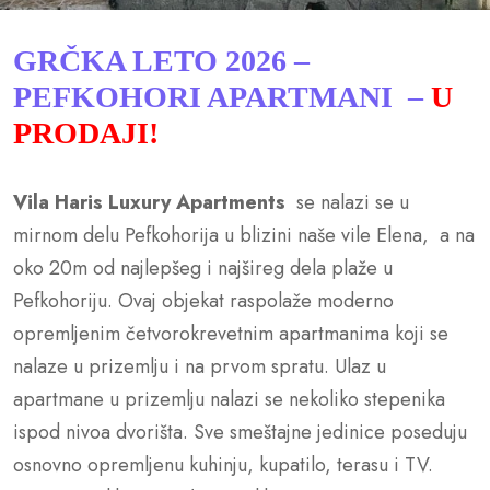
GRČKA LETO 2026 –
PEFKOHORI APARTMANI –
U
PRODAJI!
Vila Haris Luxury Apartments
se nalazi se u
mirnom delu Pefkohorija u blizini naše vile Elena, a na
oko 20m od najlepšeg i najšireg dela plaže u
Pefkohoriju. Ovaj objekat raspolaže moderno
opremljenim četvorokrevetnim apartmanima koji se
nalaze u prizemlju i na prvom spratu. Ulaz u
apartmane u prizemlju nalazi se nekoliko stepenika
ispod nivoa dvorišta. Sve smeštajne jedinice poseduju
osnovno opremljenu kuhinju, kupatilo, terasu i TV.