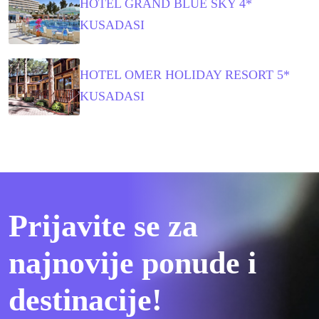
HOTEL GRAND BLUE SKY 4*
KUSADASI
HOTEL OMER HOLIDAY RESORT 5*
KUSADASI
Prijavite se za
najnovije ponude i
destinacije!