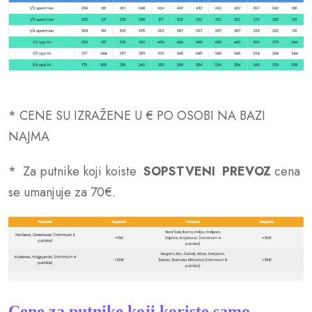
* CENE SU IZRAŽENE U € PO OSOBI NA BAZI
NAJMA
*
Za putnike koji koiste
SOPSTVENI PREVOZ
cena
se umanjuje za 70€.
Cene za putnike koji koriste samo