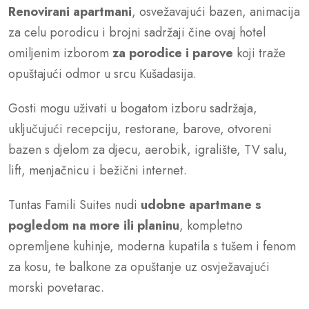
Renovirani apartmani
, osvežavajući bazen, animacija
za celu porodicu i brojni sadržaji čine ovaj hotel
omiljenim izborom
za porodice i parove
koji traže
opuštajući odmor u srcu Kušadasija.
Gosti mogu uživati u bogatom izboru sadržaja,
uključujući recepciju, restorane, barove, otvoreni
bazen s djelom za djecu, aerobik, igralište, TV salu,
lift, menjačnicu i bežični internet.
Tuntas Famili Suites nudi
udobne apartmane s
pogledom na more ili planinu
, kompletno
opremljene kuhinje, moderna kupatila s tušem i fenom
za kosu, te balkone za opuštanje uz osvježavajući
morski povetarac.