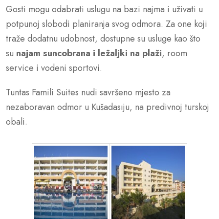
Gosti mogu odabrati uslugu na bazi najma i uživati u
potpunoj slobodi planiranja svog odmora. Za one koji
traže dodatnu udobnost, dostupne su usluge kao što
su
najam suncobrana i ležaljki na plaži
, room
service i vodeni sportovi.
Tuntas Famili Suites nudi savršeno mjesto za
nezaboravan odmor u Kušadasıju, na predivnoj turskoj
obali.