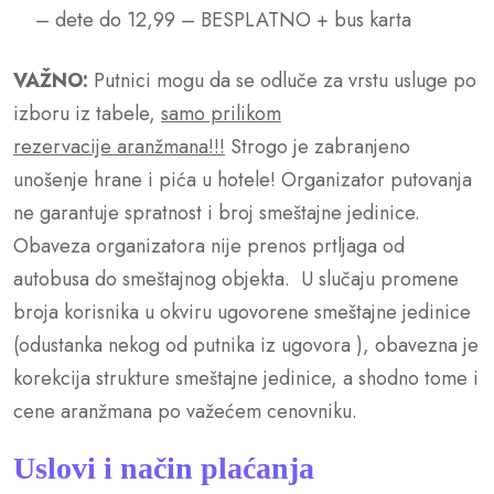
– dete do 12,99 – BESPLATNO + bus karta
VAŽNO:
Putnici mogu da se odluče za vrstu usluge po
izboru iz tabele,
samo prilikom
rezervacije
aranžmana!!!
Strogo je zabranjeno
unošenje hrane i pića u hotele! Organizator putovanja
ne garantuje spratnost i broj smeštajne jedinice.
Obaveza organizatora nije prenos prtljaga od
autobusa do smeštajnog objekta.
U slučaju promene
broja korisnika u okviru ugovorene smeštajne jedinice
(odustanka nekog od putnika iz ugovora ), obavezna je
korekcija strukture smeštajne jedinice, a shodno tome i
cene aranžmana po važećem cenovniku.
Uslovi i način plaćanja