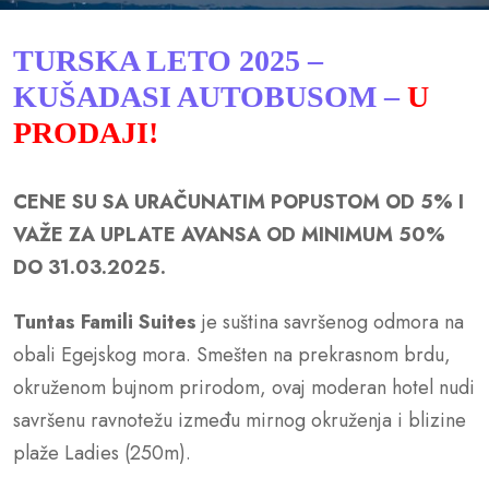
TURSKA LETO 2025 –
KUŠADASI AUTOBUSOM –
U
PRODAJI!
CENE SU SA URAČUNATIM POPUSTOM OD 5% I
VAŽE ZA UPLATE AVANSA OD MINIMUM 50%
DO 31.03.2025.
Tuntas Famili Suites
je suština savršenog odmora na
obali Egejskog mora. Smešten na prekrasnom brdu,
okruženom bujnom prirodom, ovaj moderan hotel nudi
savršenu ravnotežu između mirnog okruženja i blizine
plaže Ladies (250m).