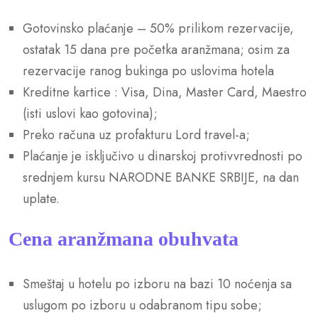
Gotovinsko plaćanje – 50% prilikom rezervacije,
ostatak 15 dana pre početka aranžmana; osim za
rezervacije ranog bukinga po uslovima hotela
Kreditne kartice : Visa, Dina, Master Card, Maestro
(isti uslovi kao gotovina);
Preko računa uz profakturu Lord travel-a;
Plaćanje je isključivo u dinarskoj protivvrednosti po
srednjem kursu NARODNE BANKE SRBIJE, na dan
uplate.
Cena aranžmana obuhvata
Smeštaj u hotelu po izboru na bazi 10 noćenja sa
uslugom po izboru u odabranom tipu sobe;