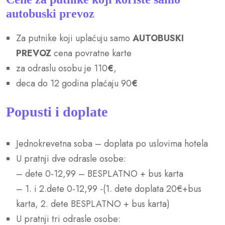
autobuski prevoz
Za putnike koji uplaćuju samo
AUTOBUSKI
PREVOZ
cena povratne karte
za odraslu osobu je 110
€
,
deca do 12 godina plaćaju 90
€
Popusti i doplate
Jednokrevetna soba – doplata po uslovima hotela
U pratnji dve odrasle osobe:
– dete 0-12,99 – BESPLATNO + bus karta
– 1. i 2.dete 0-12,99 -(1. dete doplata 20€+bus
karta, 2. dete BESPLATNO + bus karta)
U pratnji tri odrasle osobe: