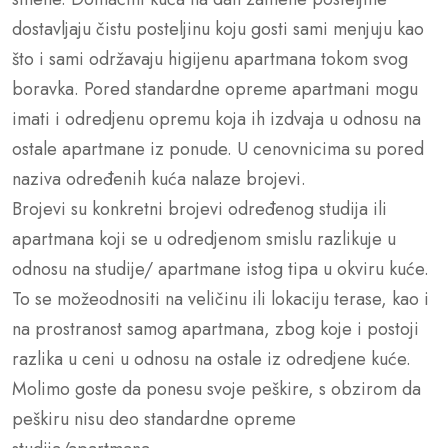
dostavljaju čistu posteljinu koju gosti sami menjuju kao
što i sami održavaju higijenu apartmana tokom svog
boravka. Pored standardne opreme apartmani mogu
imati i odredjenu opremu koja ih izdvaja u odnosu na
ostale apartmane iz ponude. U cenovnicima su pored
naziva određenih kuća nalaze brojevi.
Brojevi su konkretni brojevi određenog studija ili
apartmana koji se u odredjenom smislu razlikuje u
odnosu na studije/ apartmane istog tipa u okviru kuće.
To se možeodnositi na veličinu ili lokaciju terase, kao i
na prostranost samog apartmana, zbog koje i postoji
razlika u ceni u odnosu na ostale iz odredjene kuće.
Molimo goste da ponesu svoje peškire, s obzirom da
peškiru nisu deo standardne opreme