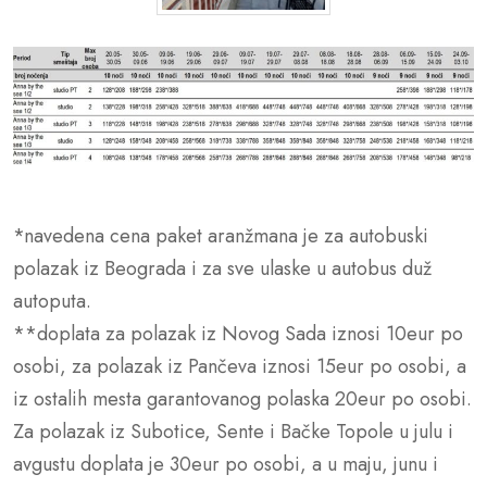
*navedena cena paket aranžmana je za autobuski
polazak iz Beograda i za sve ulaske u autobus duž
autoputa.
**doplata za polazak iz Novog Sada iznosi 10eur po
osobi, za polazak iz Pančeva iznosi 15eur po osobi, a
iz ostalih mesta garantovanog polaska 20eur po osobi.
Za polazak iz Subotice, Sente i Bačke Topole u julu i
avgustu doplata je 30eur po osobi, a u maju, junu i