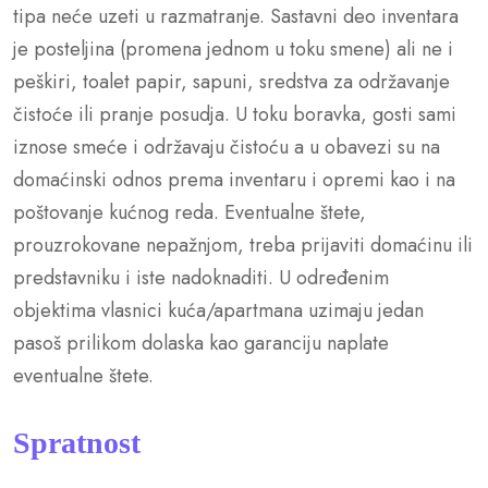
tipa neće uzeti u razmatranje. Sastavni deo inventara
je posteljina (promena jednom u toku smene) ali ne i
peškiri, toalet papir, sapuni, sredstva za održavanje
čistoće ili pranje posudja. U toku boravka, gosti sami
iznose smeće i održavaju čistoću a u obavezi su na
domaćinski odnos prema inventaru i opremi kao i na
poštovanje kućnog reda. Eventualne štete,
prouzrokovane nepažnjom, treba prijaviti domaćinu ili
predstavniku i iste nadoknaditi. U određenim
objektima vlasnici kuća/apartmana uzimaju jedan
pasoš prilikom dolaska kao garanciju naplate
eventualne štete.
Spratnost