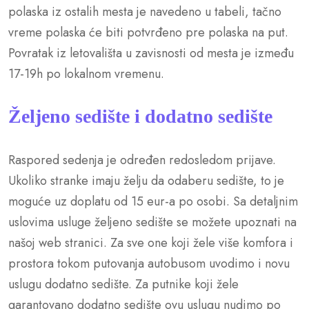
polaska iz ostalih mesta je navedeno u tabeli, tačno
vreme polaska će biti potvrđeno pre polaska na put.
Povratak iz letovališta u zavisnosti od mesta je između
17-19h po lokalnom vremenu.
Željeno sedište i dodatno sedište
Raspored sedenja je određen redosledom prijave.
Ukoliko stranke imaju želju da odaberu sedište, to je
moguće uz doplatu od 15 eur-a po osobi. Sa detaljnim
uslovima usluge željeno sedište se možete upoznati na
našoj web stranici. Za sve one koji žele više komfora i
prostora tokom putovanja autobusom uvodimo i novu
uslugu dodatno sedište. Za putnike koji žele
garantovano dodatno sedište ovu uslugu nudimo po