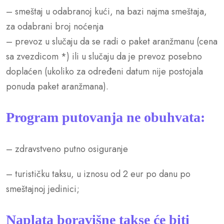
– smeštaj u odabranoj kući, na bazi najma smeštaja,
za odabrani broj noćenja
– prevoz u slučaju da se radi o paket aranžmanu (cena
sa zvezdicom *) ili u slučaju da je prevoz posebno
doplaćen (ukoliko za određeni datum nije postojala
ponuda paket aranžmana).
Program putovanja ne obuhvata:
– zdravstveno putno osiguranje
– turističku taksu, u iznosu od 2 eur po danu po
smeštajnoj jedinici;
Naplata boravišne takse će biti