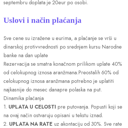
septembru doplata je 20eur po osobi.
Uslovi i način plaćanja
Sve cene su izražene u eurima, a plaćanje se vrši u
dinarskoj protivvrednosti po srednjem kursu Narodne
banke na dan uplate
Rezervacija se smatra konačnom prilikom uplate 40%
od celokupnog iznosa aranžmana.Preostalih 60% od
celokupnog iznosa aranžmana potrebno je uplatiti
najkasnije do mesec danapre polaska na put.
Dinamika plaćanja
1.
UPLATA U CELOSTI
pre putovanja. Popusti koji se
na ovaj način ostvaruju opisani u tekstu iznad.
2.
UPLATA NA RATE
uz akontaciju od 30%. Sve rate