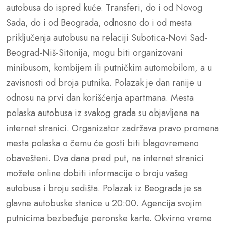
autobusa do ispred kuće. Transferi, do i od Novog
Sada, do i od Beograda, odnosno do i od mesta
priključenja autobusu na relaciji Subotica-Novi Sad-
Beograd-Niš-Sitonija, mogu biti organizovani
minibusom, kombijem ili putničkim automobilom, a u
zavisnosti od broja putnika. Polazak je dan ranije u
odnosu na prvi dan korišćenja apartmana. Mesta
polaska autobusa iz svakog grada su objavljena na
internet stranici. Organizator zadržava pravo promena
mesta polaska o čemu će gosti biti blagovremeno
obavešteni. Dva dana pred put, na internet stranici
možete online dobiti informacije o broju vašeg
autobusa i broju sedišta. Polazak iz Beograda je sa
glavne autobuske stanice u 20:00. Agencija svojim
putnicima bezbeđuje peronske karte. Okvirno vreme