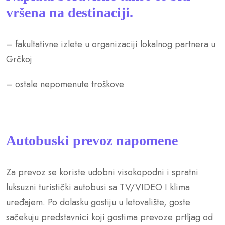
vršena na destinaciji.
– fakultativne izlete u organizaciji lokalnog partnera u
Grčkoj
– ostale nepomenute troškove
Autobuski prevoz napomene
Za prevoz se koriste udobni visokopodni i spratni
luksuzni turistički autobusi sa TV/VIDEO I klima
uređajem. Po dolasku gostiju u letovalište, goste
sačekuju predstavnici koji gostima prevoze prtljag od