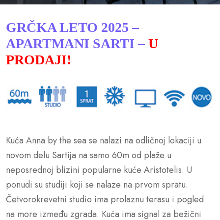
GRČKA LETO 2025 –
APARTMANI SARTI –
U
PRODAJI!
Kuća Anna by the sea se nalazi na odličnoj lokaciji u
novom delu Sartija na samo 60m od plaže u
neposrednoj blizini popularne kuće Aristotelis. U
ponudi su studiji koji se nalaze na prvom spratu.
Četvorokrevetni studio ima prolaznu terasu i pogled
na more između zgrada. Kuća ima signal za bežični