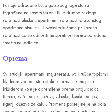
Postoje određene kuće gde zbog toga što su
izgrađene na kosom terenu ili iz drugog razloga
spratnost ulaska u apartman i spratnost terase istog
apartmana nisu isti. U ovakvim kućama prikazana
spratnost će se odnositi na spratnost terase određene
smeštajne jedinice.
Oprema
Svi studiji i apartmani imaju terasu, wc i tuš sa toplom i
hladnom vodom, sto i stolice, orman, kuhinju sa
frižiderom koja je opremljena prema broju osoba
(tanjiri, čaše, šolje, noževi, viljuške, kašike, šerpa,
tiganj, džezva za kafu). Promena posteljine je na pola
smene. Domaćini kuća na dan zamene posteljine