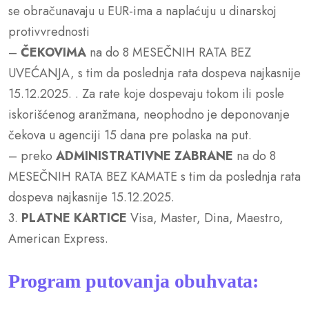
se obračunavaju u EUR-ima a naplaćuju u dinarskoj
protivvrednosti
–
ČEKOVIMA
na do 8 MESEČNIH RATA BEZ
UVEĆANJA, s tim da poslednja rata dospeva najkasnije
15.12.2025. . Za rate koje dospevaju tokom ili posle
iskorišćenog aranžmana, neophodno je deponovanje
čekova u agenciji 15 dana pre polaska na put.
– preko
ADMINISTRATIVNE ZABRANE
na do 8
MESEČNIH RATA BEZ KAMATE s tim da poslednja rata
dospeva najkasnije 15.12.2025.
3.
PLATNE KARTICE
Visa, Master, Dina, Maestro,
American Express.
Program putovanja obuhvata: