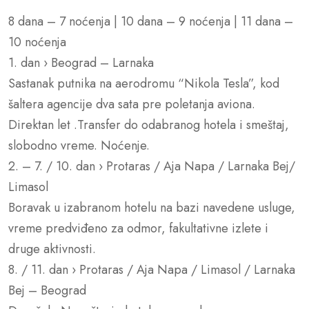
8 dana – 7 noćenja | 10 dana – 9 noćenja | 11 dana –
10 noćenja
1. dan › Beograd – Larnaka
Sastanak putnika na aerodromu “Nikola Tesla”, kod
šaltera agencije dva sata pre poletanja aviona.
Direktan let .Transfer do odabranog hotela i smeštaj,
slobodno vreme. Noćenje.
2. – 7. / 10. dan › Protaras / Aja Napa / Larnaka Bej/
Limasol
Boravak u izabranom hotelu na bazi navedene usluge,
vreme predviđeno za odmor, fakultativne izlete i
druge aktivnosti.
8. / 11. dan › Protaras / Aja Napa / Limasol / Larnaka
Bej – Beograd