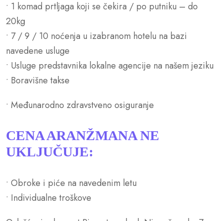
• 1 komad prtljaga koji se čekira / po putniku – do
20kg
• 7 / 9 / 10 noćenja u izabranom hotelu na bazi
navedene usluge
• Usluge predstavnika lokalne agencije na našem jeziku
• Boravišne takse
• Međunarodno zdravstveno osiguranje
CENA ARANŽMANA NE
UKLJUČUJE:
• Obroke i piće na navedenim letu
• Individualne troškove