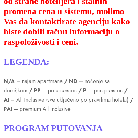
od strane hotelijera i stalnih
promena cena u sistemu, molimo
Vas da kontaktirate agenciju kako
biste dobili tačnu informaciju o
raspoloživosti i ceni.
LEGENDA:
N/A
–
najam apartmana
/ ND –
noćenje sa
doručkom
/ PP
– polupansion
/ P
– pun pansion
/
AI
– All Inclusive (sve uključeno po pravilima hotela)
/
PAI
– premium All inclusive
PROGRAM PUTOVANJA