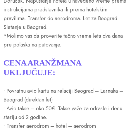
Doručak. Napuštanje hotela u navedeno vreme prema
instrukcijama predstavnika ili prema hotelskim
pravilima. Transfer do aerodroma. Let za Beograd.
Sletanje u Beograd.
*Molimo vas da proverite tačno vreme leta dva dana
pre polaska na putovanje.
CENA ARANŽMANA
UKLJUČUJE:
• Povratnu avio kartu na relaciji Beograd – Larnaka –
Beograd (direktan let)
• Avio takse – oko 50€. Takse važe za odrasle i decu
stariju od 2 godine.
• Transfer aerodrom – hotel – aerodrom