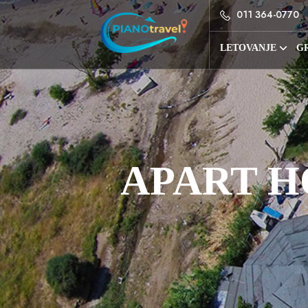
011 364-0770
LETOVANJE
GR
APART H