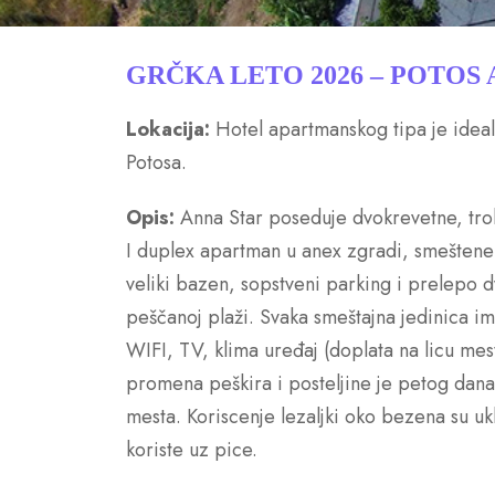
GRČKA LETO 2026 – POTOS
Lokacija:
Hotel apartmanskog tipa je ideal
Potosa.
Opis:
Anna Star poseduje dvokrevetne, tro
I duplex apartman u anex zgradi, smeštene 
veliki bazen, sopstveni parking i prelepo dv
peščanoj plaži. Svaka smeštajna jedinica im
WIFI, TV, klima uređaj (doplata na licu mes
promena peškira i posteljine je petog dana
mesta. Koriscenje lezaljki oko bezena su ukl
koriste uz pice.