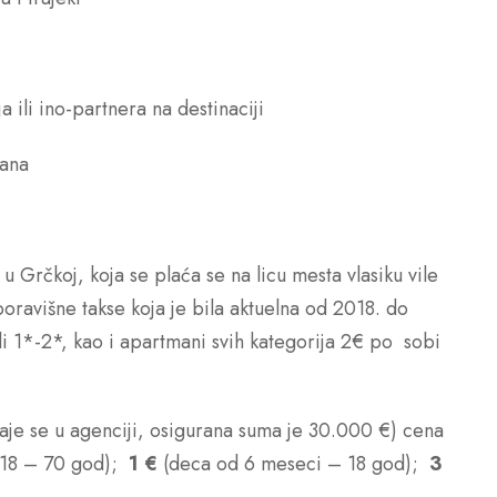
 ili ino-partnera na destinaciji
mana
a u Grčkoj, koja se plaća se na licu mesta vlasiku vile
boravišne takse koja je bila aktuelna od 2018. do
li 1*-2*, kao i apartmani svih kategorija 2€ po sobi
aje se u agenciji, osigurana suma je 30.000 €) cena
 18 – 70 god);
1 €
(deca od 6 meseci – 18 god);
3