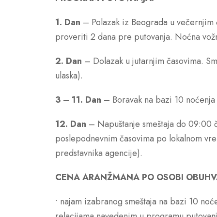
1. Dan
– Polazak iz Beograda u večernjim 
Go
proveriti 2 dana pre putovanja. Noćna vož
2. Dan
– Dolazak u jutarnjim časovima. Sm
ulaska).
3 – 11. Dan
– Boravak na bazi 10 noćenja 
12. Dan
– Napuštanje smeštaja do 09:00 č
poslepodnevnim časovima po lokalnom vrem
predstavnika agencije).
CENA ARANŽMANA PO OSOBI OBUHV
• najam izabranog smeštaja na bazi 10 noće
relacijama navedenim u programu putovanja