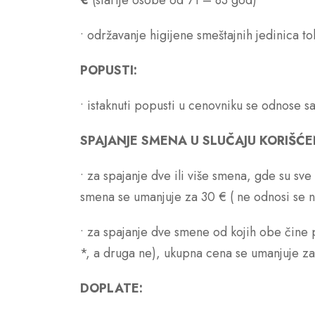
€
(starije osobe od 71 – 83 god)
• održavanje higijene smeštajnih jedinica t
POPUSTI:
• istaknuti popusti u cenovniku se odnose 
SPAJANJE SMENA U SLUČAJU KORIŠĆ
• za spajanje dve ili više smena, gde su s
smena se umanjuje za 30 € ( ne odnosi se 
• za spajanje dve smene od kojih obe čine
*, a druga ne), ukupna cena se umanjuje z
DOPLATE: