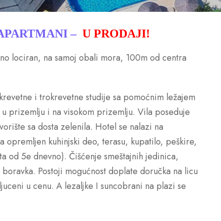
 APARTMANI –
U PRODAJI!
no lociran, na samoj obali mora, 100m od centra
krevetne i trokrevetne studije sa pomoćnim ležajem
u prizemlju i na visokom prizemlju. Vila poseduje
orište sa dosta zelenila. Hotel se nalazi na
a opremljen kuhinjski deo, terasu, kupatilo, peškire,
ta od 5e dnevno). Čišćenje smeštajnih jedinica,
 boravka. Postoji mogućnost doplate doručka na licu
juceni u cenu. A lezaljke I suncobrani na plazi se