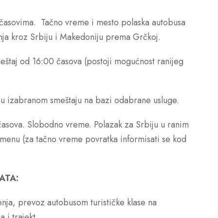
časovima. Tačno vreme i mesto polaska autobusa
nja kroz Srbiju i Makedoniju prema Grčkoj.
eštaj od 16:00 časova (postoji mogućnost ranijeg
u izabranom smeštaju na bazi odabrane usluge.
asova. Slobodno vreme. Polazak za Srbiju u ranim
enu (za tačno vreme povratka informisati se kod
ATA:
nja, prevoz autobusom turističke klase na
 i trajekt