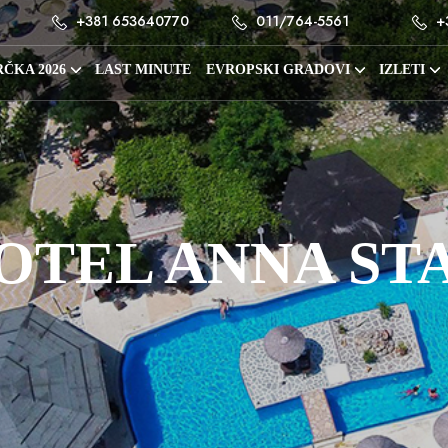
+381 653640770
011/764-5561
+
ČKA 2026
LAST MINUTE
EVROPSKI GRADOVI
IZLETI
OTEL ANNA ST