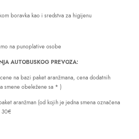
okom boravka kao i sredstva za higijenu
samo na punoplative osobe
ENJA AUTOBUSKOG PREVOZA:
ve cene na bazi paket aranžmana, cena dodatnih
na smene obeležene sa * )
 paket aranžman (od kojih je jedna smena označena
a 30€