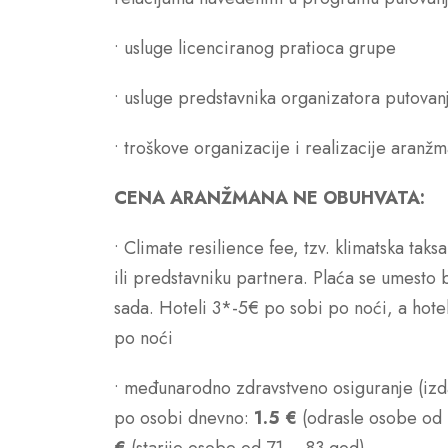
• usluge licenciranog pratioca grupe
• usluge predstavnika organizatora putovanja
• troškove organizacije i realizacije aranž
CENA ARANŽMANA NE OBUHVATA:
• Climate resilience fee, tzv. klimatska taks
ili predstavniku partnera. Plaća se umesto 
sada. Hoteli 3*-5€ po sobi po noći, a hote
po noći
• međunarodno zdravstveno osiguranje (izd
po osobi dnevno:
1.5 €
(odrasle osobe od