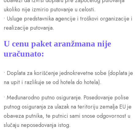
obavezi da izvrši doplatu pre započetog putovanja
ukoliko nije izmirio putovanje u celosti.
• Usluge predstavnika agencije i troškovi organizacije i
realizacije putovanja.
U cenu paket aranžmana nije
uračunato:
• Doplata za korišćenje jednokrevetne sobe (doplata je
na upit i razlikuje se od hotela do hotela).
• Međunarodno putno osiguranje. Posedovanje polise
putnog osiguranja za ulazak na teritoriju zemalja EU je
obaveza putnika, te putnici sami snose odgovornost u
slučaju neposedovanja istog.