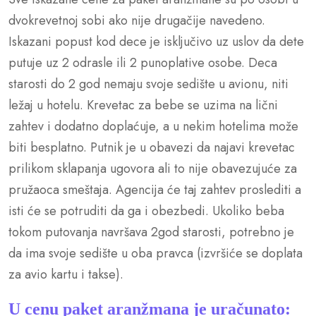
dvokrevetnoj sobi ako nije drugačije navedeno.
Iskazani popust kod dece je isključivo uz uslov da dete
putuje uz 2 odrasle ili 2 punoplative osobe. Deca
starosti do 2 god nemaju svoje sedište u avionu, niti
ležaj u hotelu. Krevetac za bebe se uzima na lični
zahtev i dodatno doplaćuje, a u nekim hotelima može
biti besplatno. Putnik je u obavezi da najavi krevetac
prilikom sklapanja ugovora ali to nije obavezujuće za
pružaoca smeštaja. Agencija će taj zahtev proslediti a
isti će se potruditi da ga i obezbedi. Ukoliko beba
tokom putovanja navršava 2god starosti, potrebno je
da ima svoje sedište u oba pravca (izvršiće se doplata
za avio kartu i takse).
U cenu paket aranžmana je uračunato: