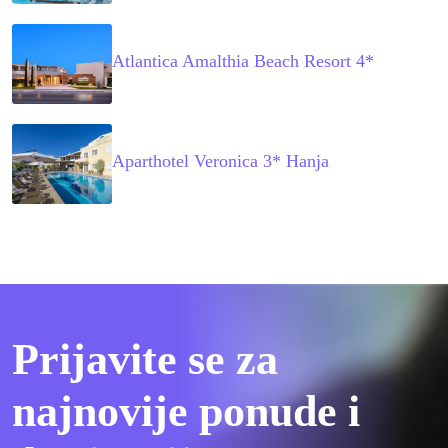
Atlantica Amalthia Beach Resort 4*
Aparthotel Veronica 3* Hanja
Prijavite se za
najnovije ponude i