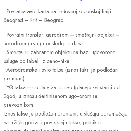
• Povratna avio karta na redovnoj sezonskoj liniji
Beograd – Krit – Beograd
• Povratni transferi aerodrom – smeštajni objekat –
aerodrom prvog i poslednjeg dana
• Smeštaj u izabranom objektu na bazi ugovorene
usluge po tabeli iz cenovnika
• Aerodromske i avio takse (iznos taksi je podložan
promeni)
• YQ taksa – doplata za gorivo (plaćaju svi stariji od
2god) u iznosu deifinisanom ugovorom sa
prevoznikom.
Iznos takse je podložan promeni, u slučaju poremećaja
na tržištu goriva i povećanju takse, putnik u