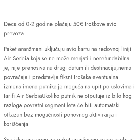
Deca od 0-2 godine plaćaju 50€ troškove avio
prevoza
Paket aranžmani uključuju avio kartu na redovnoj liniji
Air Serbia koja se ne može menjati i nerefundabilna
je, nije prenosiva na drugi datum ili destinaciju,nema
povraćaja i predstavlja fiksni trošaka eventualna
izmena imena putnika je moguća na upit po uslovima i
tarifi Air SerbiaUkoliko putnik ne otputuje iz bilo kog
razloga povratni segment leta će biti automatski
otkazan bez mogućnosti ponovnog aktiviranja i
korišćenja
Sve iskazane cene za paket aranžmane su po osobi u