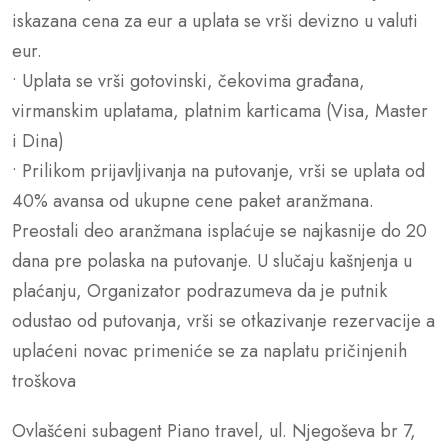
iskazana cena za eur a uplata se vrši devizno u valuti
eur.
• Uplata se vrši gotovinski, čekovima građana,
virmanskim uplatama, platnim karticama (Visa, Master
i Dina)
• Prilikom prijavljivanja na putovanje, vrši se uplata od
40% avansa od ukupne cene paket aranžmana.
Preostali deo aranžmana isplaćuje se najkasnije do 20
dana pre polaska na putovanje. U slučaju kašnjenja u
plaćanju, Organizator podrazumeva da je putnik
odustao od putovanja, vrši se otkazivanje rezervacije a
uplaćeni novac primeniće se za naplatu pričinjenih
troškova
Ovlašćeni subagent Piano travel, ul. Njegoševa br 7,