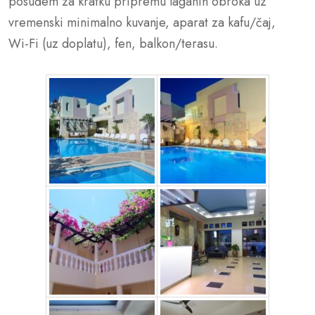
posuđem za kratku pripremu laganih obroka uz
vremenski minimalno kuvanje, aparat za kafu/čaj,
Wi-Fi (uz doplatu), fen, balkon/terasu.