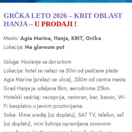
GRČKA LETO 2026 – KRIT OBLAST
HANJA –
U PRODAJI !
Mesto:
Agia Marina, Hanja, KRIT, Grčka
Lokacija:
Na glavnom put
Usluga: Noćenje sa doruckom
Lokacija: hotel se nalazi na 50m od peščane plaže
Agia Marina (prelazi se ulica), 350m od centra mesta.
Grad Hanja je udaljena 8km, aerodrome 25km.
Hotelski sadržaj: recepcija, restoran, bar, bazen, Wi-
Fi besplatno u javnim prostorijama.
Sobe: klima uređaj (uz doplatu), SAT TV, telefon, sef
(uz doplatu), mini kuhinja opremljena osnovnim