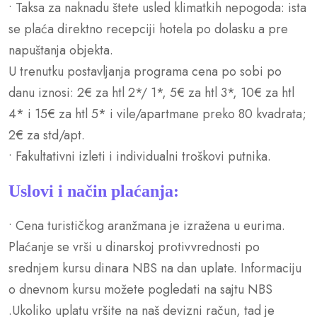
• Taksa za naknadu štete usled klimatkih nepogoda: ista
se plaća direktno recepciji hotela po dolasku a pre
napuštanja objekta.
U trenutku postavljanja programa cena po sobi po
danu iznosi: 2€ za htl 2*/ 1*, 5€ za htl 3*, 10€ za htl
4* i 15€ za htl 5* i vile/apartmane preko 80 kvadrata;
2€ za std/apt.
• Fakultativni izleti i individualni troškovi putnika.
Uslovi i način plaćanja:
• Cena turističkog aranžmana je izražena u eurima.
Plaćanje se vrši u dinarskoj protivvrednosti po
srednjem kursu dinara NBS na dan uplate. Informaciju
o dnevnom kursu možete pogledati na sajtu NBS
.Ukoliko uplatu vršite na naš devizni račun, tad je