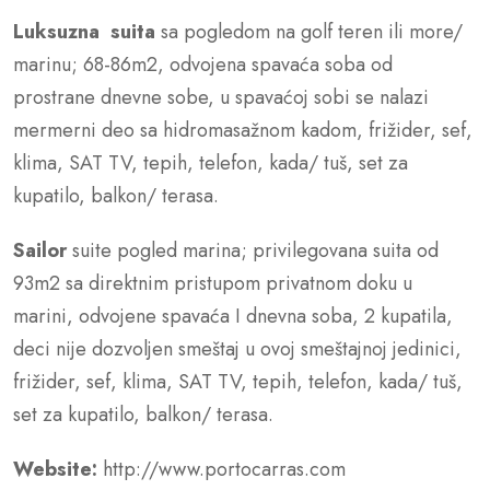
Luksuzna suita
sa pogledom na golf teren ili more/
marinu; 68-86m2, odvojena spavaća soba od
prostrane dnevne sobe, u spavaćoj sobi se nalazi
mermerni deo sa hidromasažnom kadom, frižider, sef,
klima, SAT TV, tepih, telefon, kada/ tuš, set za
kupatilo, balkon/ terasa.
Sailor
suite pogled marina; privilegovana suita od
93m2 sa direktnim pristupom privatnom doku u
marini, odvojene spavaća I dnevna soba, 2 kupatila,
deci nije dozvoljen smeštaj u ovoj smeštajnoj jedinici,
frižider, sef, klima, SAT TV, tepih, telefon, kada/ tuš,
set za kupatilo, balkon/ terasa.
Website:
http://www.portocarras.com