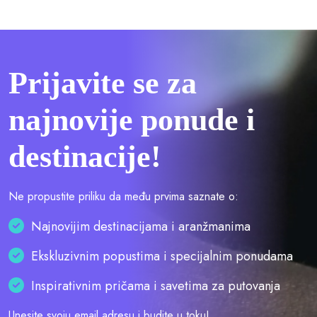
Prijavite se za
najnovije ponude i
destinacije!
Ne propustite priliku da među prvima saznate o:
Najnovijim destinacijama i aranžmanima
Ekskluzivnim popustima i specijalnim ponudama
Inspirativnim pričama i savetima za putovanja
Unesite svoju email adresu i budite u toku!