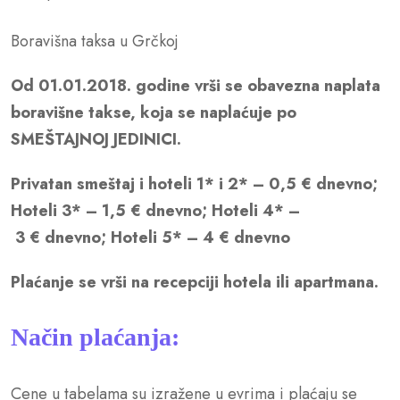
Boravišna taksa u Grčkoj
Od 01.01.2018. godine vrši se obavezna naplata
boravišne takse, koja se naplaćuje po
SMEŠTAJNOJ JEDINICI.
Privatan smeštaj i hoteli 1* i 2* – 0,5 € dnevno;
Hoteli 3* – 1,5 € dnevno; Hoteli 4* –
3 € dnevno; Hoteli 5* – 4 € dnevno
Plaćanje se vrši na recepciji hotela ili apartmana.
Način plaćanja:
Cene u tabelama su izražene u evrima i plaćaju se