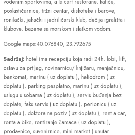
vodenim sportovima, a la cart restorane, kafiće,
poslastičarnice, tržni centar, diskoteke i barove,
ronilački, jahački i jedriličarski klub, dečija igrališta i
klubove, bazene sa morskom i slatkom vodom.
Google maps:40.076840, 23.792675
Sadržaj:
hotel ima recepciju koja radi 24h, lobi, lift,
ostavu za prtljag, novinarnicu/ knjižaru, menjačnicu,
bankomat, marinu ( uz doplatu ), heliodrom ( uz
doplatu ), parking pesplatno, marinu ( uz doplatu ),
uslugu u sobama ( uz doplatu ), servis buđenja bez
doplate, faks servis ( uz doplatu ), perionicu ( uz
doplatu ), doktora na poziv ( uz doplatu ), rent a car,
renta a bike, rentiranje čamaca ( uz doplatu ),
prodavnice, suvenirnice, mini market ( unutar