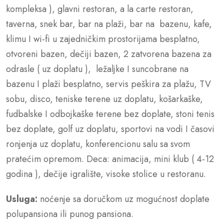
kompleksa ), glavni restoran, a la carte restoran,
taverna, snek bar, bar na plaži, bar na bazenu, kafe,
klimu I wi-fi u zajedničkim prostorijama besplatno,
otvoreni bazen, dečiji bazen, 2 zatvorena bazena za
odrasle ( uz doplatu ), ležaljke I suncobrane na
bazenu I plaži besplatno, servis peškira za plažu, TV
sobu, disco, teniske terene uz doplatu, košarkaške,
fudbalske I odbojkaške terene bez doplate, stoni tenis
bez doplate, golf uz doplatu, sportovi na vodi I časovi
ronjenja uz doplatu, konferencionu salu sa svom
pratećim opremom. Deca: animacija, mini klub ( 4-12
godina ), dečije igralište, visoke stolice u restoranu.
Usluga:
noćenje sa doručkom uz mogućnost doplate
polupansiona ili punog pansiona.