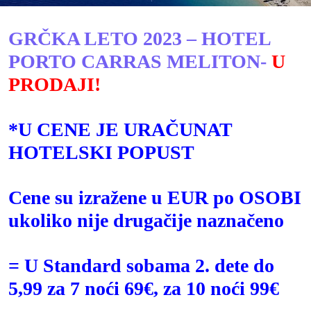
GRČKA LETO 2023 – HOTEL
PORTO CARRAS MELITON-
U
PRODAJI!
*U CENE JE URAČUNAT
HOTELSKI POPUST
Cene su izražene u EUR po OSOBI
ukoliko nije drugačije naznačeno
= U Standard sobama 2. dete do
5,99 za 7 noći 69€, za 10 noći 99€