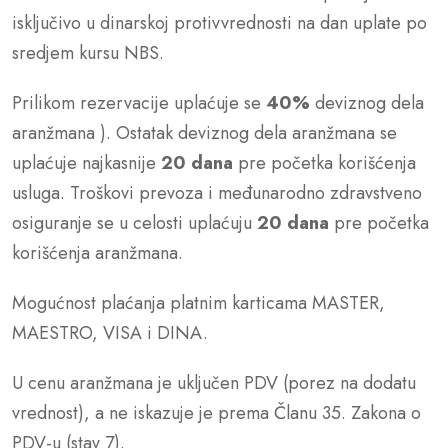
isključivo u dinarskoj protivvrednosti na dan uplate po
sredjem kursu NBS.
Prilikom rezervacije uplaćuje se
40%
deviznog dela
aranžmana ). Ostatak deviznog dela aranžmana se
uplaćuje najkasnije
20 dana
pre početka korišćenja
usluga. Troškovi prevoza i međunarodno zdravstveno
osiguranje se u celosti uplaćuju
20 dana
pre početka
korišćenja aranžmana.
Mogućnost plaćanja platnim karticama MASTER,
MAESTRO, VISA i DINA.
U cenu aranžmana je uključen PDV (porez na dodatu
vrednost), a ne iskazuje je prema Članu 35. Zakona o
PDV-u (stav 7).