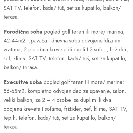
SAT TV, telefon, kada/ tuš, set za kupatilo, balkon/
terasa.
Porodična soba
pogled golf teren ili more/ marina;
42-44m2; spavaća I dnevna soba odvojene kliznim
vratima, 2 posebna kreveta ili dupli I 2 sofe, , frižider,
sef, klima, SAT TV, telefon, kada/ tuš, set za kupatilo,
balkon/ terasa.
Executive soba
pogled golf teren ili more/ marina;
56-65m2, kompletno odvojen deo za spavanje, salon,
veliki balkon, za 2 – 4 osobe sa duplim ili dva
odojena kreveta I sofama, frižider, sef, klima, SAT TV,
tepih, telefon, kada/ tuš, set za kupatilo, balkon/
terasa.