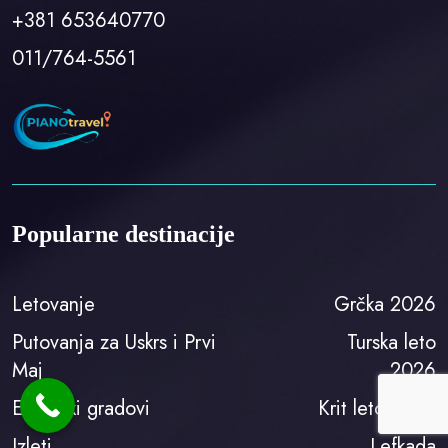
+381 653640770
011/764-5561
Popularne destinacije
Letovanje
Grčka 2026
Putovanja za Uskrs i Prvi
Turska leto
Maj
2026
Evropski gradovi
Krit leto 2025
Izleti
Lefkada