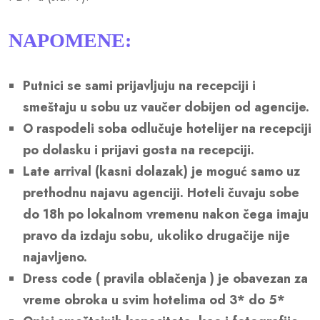
NAPOMENE:
Putnici se sami prijavljuju na recepciji i
smeštaju u sobu uz vaučer dobijen od agencije.
O raspodeli soba odlučuje hotelijer na recepciji
po dolasku i prijavi gosta na recepciji.
Late arrival (kasni dolazak) je moguć samo uz
prethodnu najavu agenciji. Hoteli čuvaju sobe
do 18h po lokalnom vremenu nakon čega imaju
pravo da izdaju sobu, ukoliko drugačije nije
najavljeno.
Dress code ( pravila oblačenja ) je obavezan za
vreme obroka u svim hotelima od 3* do 5*