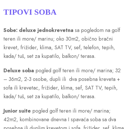
TIPOVI SOBA
Sobe:
deluxe jednokrevetna
sa pogledom na golf
teren ili more/ marinu; oko 30m2, obično bračni
krevet, frižider, klima, SAT TV, sef, telefon, tepih,
kada/ tuš, set za kupatilo, balkon/ terasa.
Deluxe soba
pogled golf teren ili more/ marina; 32
– 36m2, 2-3 osobe, dupli ili dva posebna kreveta +
sofa ili krevetac, frižider, klima, sef, SAT TV, tepih,
kada/ tuš, set za kupatilo, balkon/ terasa.
Junior suite
pogled golf teren ili more/ marina;
42m2, kombinovane dnevna I spavaća soba sa dva
posebna ili duplim krevetom i sofa, frižider, sef, klima,