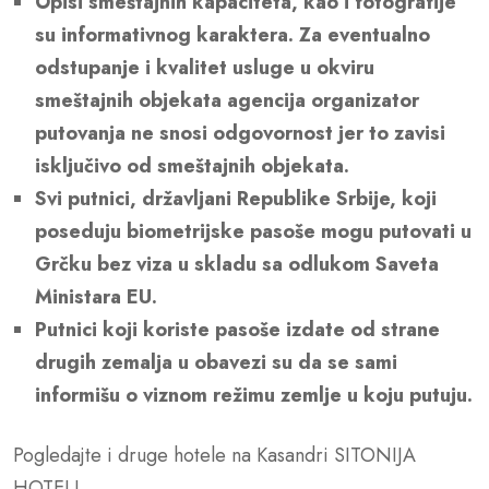
Opisi smeštajnih kapaciteta, kao i fotografije
su informativnog karaktera. Za eventualno
odstupanje i kvalitet usluge u okviru
smeštajnih objekata agencija organizator
putovanja ne snosi odgovornost jer to zavisi
isključivo od smeštajnih objekata.
Svi putnici, državljani Republike Srbije, koji
poseduju biometrijske pasoše mogu putovati u
Grčku bez viza u skladu sa odlukom Saveta
Ministara EU.
Putnici koji koriste pasoše izdate od strane
drugih zemalja u obavezi su da se sami
informišu o viznom režimu zemlje u koju putuju.
Pogledajte i druge hotele na Kasandri
SITONIJA
HOTELI