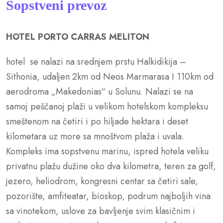
Sopstveni prevoz
HOTEL PORTO CARRAS MELITON
hotel se nalazi na srednjem prstu Halkidikija –
Sithonia, udaljen 2km od Neos Marmarasa I 110km od
aerodroma „Makedonias“ u Solunu. Nalazi se na
samoj peščanoj plaži u velikom hotelskom kompleksu
smeštenom na četiri i po hiljade hektara i deset
kilometara uz more sa mnoštvom plaža i uvala.
Kompleks ima sopstvenu marinu, ispred hotela veliku
privatnu plažu dužine oko dva kilometra, teren za golf,
jezero, heliodrom, kongresni centar sa četiri sale,
pozorište, amfiteatar, bioskop, podrum najboljih vina
sa vinotekom, uslove za bavljenje svim klasičnim i