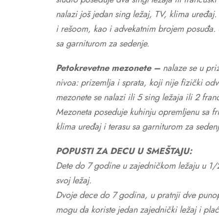
nalazi još jedan sing ležaj, TV, klima uređaj
i rešoom, kao i advekatnim brojem posuđa. S
sa garniturom za sedenje.
Petokrevetne mezonete –
nalaze se u pr
nivoa: prizemlja i sprata, koji nije fizički o
mezonete se nalazi ili 5 sing ležaja ili 2 francu
Mezoneta poseduje kuhinju opremljenu sa fr
klima uređaj i terasu sa garniturom za seden
POPUSTI ZA DECU U SMEŠTAJU:
Dete do 7 godine u zajedničkom ležaju u 1/
svoj ležaj.
Dvoje dece do 7 godina, u pratnji dve puno
mogu da koriste jedan zajednički ležaj i pl