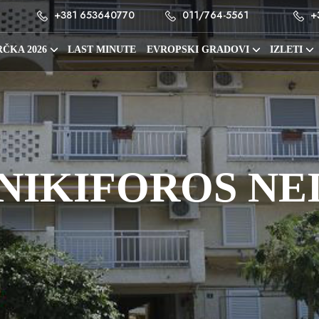
+381 653640770
011/764-5561
+
ČKA 2026
LAST MINUTE
EVROPSKI GRADOVI
IZLETI
 NIKIFOROS NEI