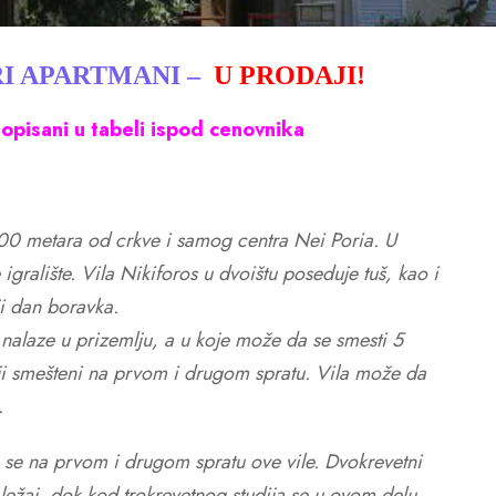
RI APARTMANI –
U PRODAJI!
 opisani u tabeli ispod cenovnika
400 metara od crkve i samog centra Nei Poria. U
igralište. Vila Nikiforos u dvoištu poseduje tuš, kao i
ji dan boravka.
nalaze u prizemlju, a u koje može da se smesti 5
iji smešteni na prvom i drugom spratu. Vila može da
e.
 se na prvom i drugom spratu ove vile. Dvokrevetni
i ležaj, dok kod trokrevetnog studija se u ovom delu