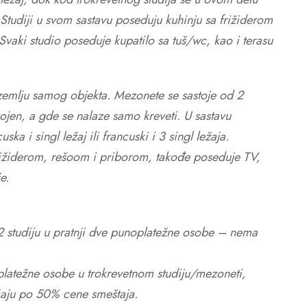
. Studiji u svom sastavu poseduju kuhinju sa frižiderom
vaki studio poseduje kupatilo sa tuš/wc, kao i terasu
izemlju samog objekta. Mezonete se sastoje od 2
dvojen, a gde se nalaze samo kreveti. U sastavu
ska i singl ležaj ili francuski i 3 singl ležaja.
ižiderom, rešoom i priborom, takođe poseduje TV,
je.
2 studiju u pratnji dve punoplatežne osobe – nema
platežne osobe u trokrevetnom studiju/mezoneti,
aćaju po 50% cene smeštaja.