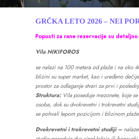
GRČKA LETO 2026 – NEI PO
Popusti za rane rezervacije su detaljno
Vila NIKIFOROS
se nalazi na 100 metara od plaže i na oko 
blizini su super market, kao i uređeno dečije 
prostor za odlaganje stvari za prvi i posledn
Struktura:
Vila poseduje mezonete, koje se 
osoba, dok su dvokrevetni i trokrevetni stud
se pohvali lepom pozicijom i blizinom plaž
Dvokrevetni i trokrevetni studiji –
nalaze
studio poseduje dva singl ležaja ili francusk