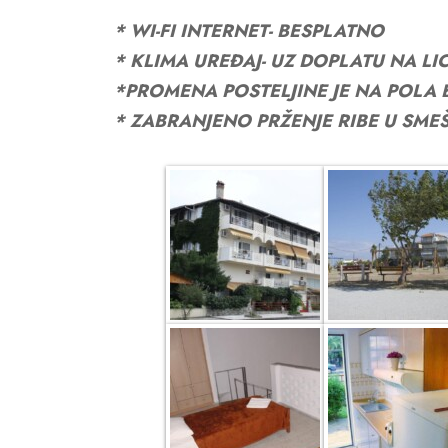
*
WI-FI INTERNET-
BESPLATNO
*
KLIMA
UREĐAJ-
UZ DOPLATU NA
LI
*PROMENA
POSTELJINE
JE NA
POLA
*
ZABRANJENO
PRŽENJE
RIBE
U SMEŠ