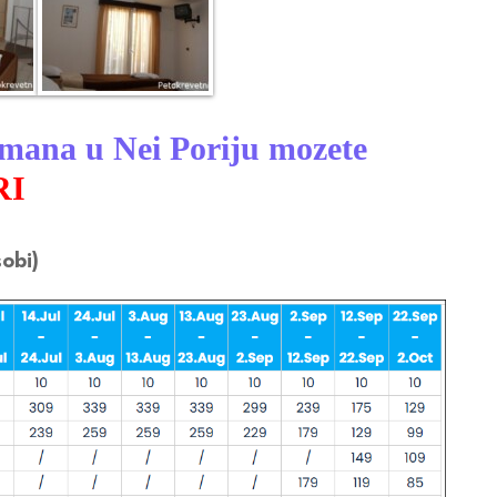
ana u Nei Poriju mozete
RI
obi)