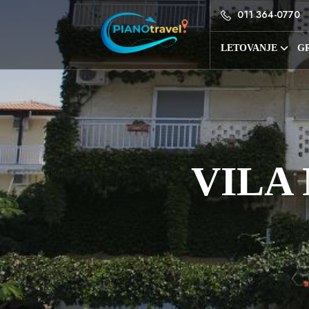
011 364-0770
LETOVANJE
GR
VILA