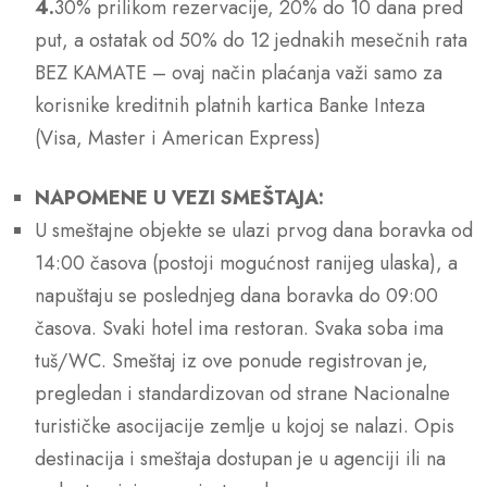
4.
30% prilikom rezervacije, 20% do 10 dana pred
put, a ostatak od 50% do 12 jednakih mesečnih rata
BEZ KAMATE – ovaj način plaćanja važi samo za
korisnike kreditnih platnih kartica Banke Inteza
(Visa, Master i American Express)
NAPOMENE U VEZI SMEŠTAJA:
U smeštajne objekte se ulazi prvog dana boravka od
14:00 časova (postoji mogućnost ranijeg ulaska), a
napuštaju se poslednjeg dana boravka do 09:00
časova. Svaki hotel ima restoran. Svaka soba ima
tuš/WC. Smeštaj iz ove ponude registrovan je,
pregledan i standardizovan od strane Nacionalne
turističke asocijacije zemlje u kojoj se nalazi. Opis
destinacija i smeštaja dostupan je u agenciji ili na