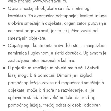
web-stranici www.vivatravel.rs.
Opisi smeštajnih objekata su informativnog
karaktera. Za eventualna odstupanja i kvalitet usluge
u okviru smeštajnih objekata, organizator putovanja
ne snosi odgovornost, jer to isključivo zavisi od
smeštajnih objekata.
Objašnjenje: kontinentalni švedski sto – manji izbor
namirnica i uglavnom je slatki doručak. Uglavnom je
zastupljena internacionalna kuhinja.
U pojedinim smeštajnim objektima treći i četvrti
ležaj mogu biti pomoćni. Dimenzija i izgled
pomoćnog ležaja zavise od mogućnosti smeštajnih
objekata, može biti sofa na razvlačenje, ali je
uglavnom standardne veličine tako da je zbog
pomoćnog ležaja, trećoj odrasloj osobi odobren