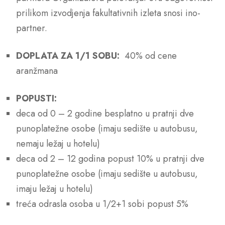
prilikom izvodjenja fakultativnih izleta snosi ino-
partner.
DOPLATA ZA 1/1 SOBU:
40% od cene
aranžmana
POPUSTI:
deca od 0 – 2 godine besplatno u pratnji dve
punoplatežne osobe (imaju sedište u autobusu,
nemaju ležaj u hotelu)
deca od 2 – 12 godina popust 10% u pratnji dve
punoplatežne osobe (imaju sedište u autobusu,
imaju ležaj u hotelu)
treća odrasla osoba u 1/2+1 sobi popust 5%