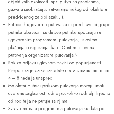
objektivnih okolnosti (npr. gužva na granicama,
gužva u saobraćaju, zatvaranje nekog od lokaliteta
predviđenog za obilazak…).
Potpisnik ugovora o putovanju ili predstavnici grupe
putnika obavezni su da sve putnike upoznaju sa
ugovorenim programom putovanja, uslovima
plaćanja i osiguranja, kao i Opštim uslovima
putovanja organizatora putovanja.\
Rok za prijavu uglavnom zavisi od popunjenosti.
Preporuka je da se raspitate o aranžmanu minimum
4 – 8 nedelja unapred.
Maloletni putnici prilikom putovanja moraju imati
overenu saglasnost roditelja,ukoliko roditelj ili jedno
od roditelja ne putuje sa njima.
Sva vremena u programima putovanja su data po