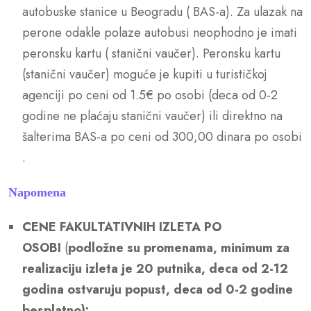
autobuske stanice u Beogradu ( BAS-a). Za ulazak na
perone odakle polaze autobusi neophodno je imati
peronsku kartu ( stanični vaučer). Peronsku kartu
(stanični vaučer) moguće je kupiti u turističkoj
agenciji po ceni od 1.5€ po osobi (deca od 0-2
godine ne plaćaju stanični vaučer) ili direktno na
šalterima BAS-a po ceni od 300,00 dinara po osobi
.
Napomena
CENE FAKULTATIVNIH IZLETA PO
OSOBI
(
podložne su promenama, minimum za
realizaciju izleta je 20 putnika, deca od 2-12
godina ostvaruju popust, deca od 0-2 godine
besplatno):