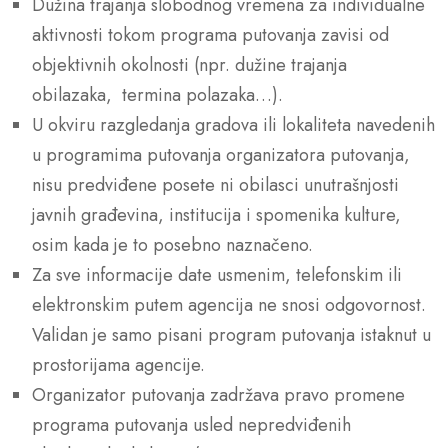
Dužina trajanja slobodnog vremena za individualne
aktivnosti tokom programa putovanja zavisi od
objektivnih okolnosti (npr. dužine trajanja
obilazaka, termina polazaka…).
U okviru razgledanja gradova ili lokaliteta navedenih
u programima putovanja organizatora putovanja,
nisu predviđene posete ni obilasci unutrašnjosti
javnih građevina, institucija i spomenika kulture,
osim kada je to posebno naznačeno.
Za sve informacije date usmenim, telefonskim ili
elektronskim putem agencija ne snosi odgovornost.
Validan je samo pisani program putovanja istaknut u
prostorijama agencije.
Organizator putovanja zadržava pravo promene
programa putovanja usled nepredviđenih