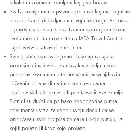
lokalnom vremenu zemlje u kojoj se boravi.
Svaka zemlja ima sopstvene propise kojima reguliše
ulazak stranih državljana na svoju teritoriju. Propise
o pasošu, vizama i zdravstvenim uverenjima širom
sveta možete da proverite na IATA Travel Centre
sajtu: www.iatatravelcentre.com.
Svim putnicima savetujemo da se upoznaju sa
propisima i uslovima za ulazak u zemlju u koju
putuju na zvaničnim internet stranicama njihovih
državnih organa ili na internet stranicama
diplomatskih i konzularnih predstavništava zemlje.
Putnici su dužni da pribave neopohodna putna
dokumenta i vize za sebe i svoju decu i da se
pridržavaju svih propisa zemalja u koje putuju, iz
kojih polaze ili kroz koje prolaze.