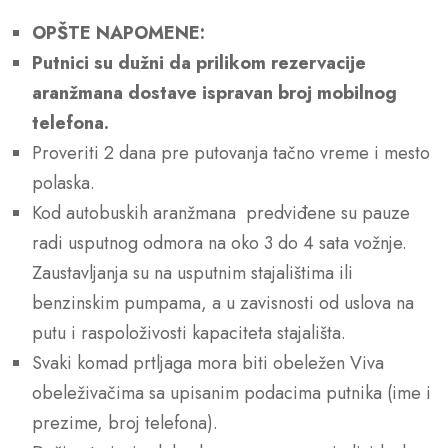
OPŠTE NAPOMENE:
Putnici su dužni da prilikom rezervacije
aranžmana dostave ispravan broj mobilnog
telefona.
Proveriti 2 dana pre putovanja tačno vreme i mesto
polaska.
Kod autobuskih aranžmana predviđene su pauze
radi usputnog odmora na oko 3 do 4 sata vožnje.
Zaustavljanja su na usputnim stajalištima ili
benzinskim pumpama, a u zavisnosti od uslova na
putu i raspoloživosti kapaciteta stajališta.
Svaki komad prtljaga mora biti obeležen Viva
obeleživačima sa upisanim podacima putnika (ime i
prezime, broj telefona).