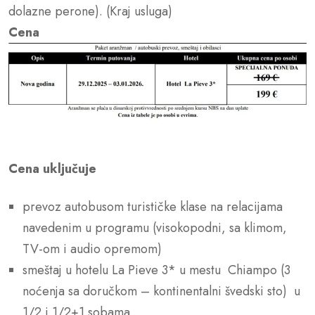
dolazne perone). (Kraj usluga)
Cena
Cena uključuje
prevoz autobusom turističke klase na relacijama
navedenim u programu (visokopodni, sa klimom,
TV-om i audio opremom)
smeštaj u hotelu La Pieve 3* u mestu Chiampo (3
noćenja sa doručkom – kontinentalni švedski sto) u
1/2 i 1/2+1 sobama