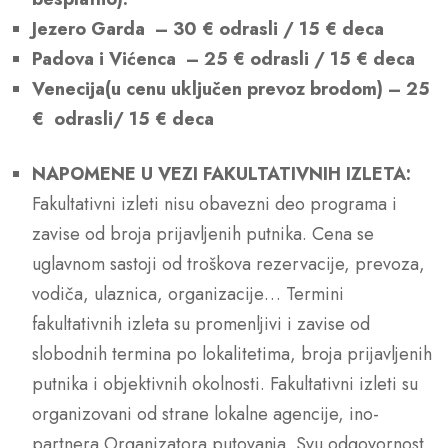
Jezero Garda – 30 € odrasli / 15 € deca
Padova i Vićenca – 25 € odrasli / 15 € deca
Venecija(u cenu uključen prevoz brodom) – 25
€ odrasli/ 15 € deca
NAPOMENE U VEZI FAKULTATIVNIH IZLETA:
Fakultativni izleti nisu obavezni deo programa i
zavise od broja prijavljenih putnika. Cena se
uglavnom sastoji od troškova rezervacije, prevoza,
vodiča, ulaznica, organizacije… Termini
fakultativnih izleta su promenljivi i zavise od
slobodnih termina po lokalitetima, broja prijavljenih
putnika i objektivnih okolnosti. Fakultativni izleti su
organizovani od strane lokalne agencije, ino-
partnera Organizatora putovanja. Svu odgovornost