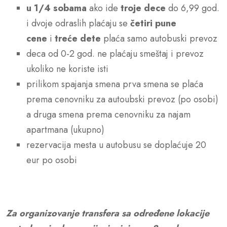
u 1/4 sobama
ako ide
troje dece
do 6,99 god.
i dvoje odraslih plaćaju se
četiri pune
cene
i
treće dete
plaća samo autobuski prevoz
deca od 0-2 god. ne plaćaju smeštaj i prevoz
ukoliko ne koriste isti
prilikom spajanja smena prva smena se plaća
prema cenovniku za autoubski prevoz (po osobi)
a druga smena prema cenovniku za najam
apartmana (ukupno)
rezervacija mesta u autobusu se doplaćuje 20
eur po osobi
Za organizovanje transfera sa određene lokacije