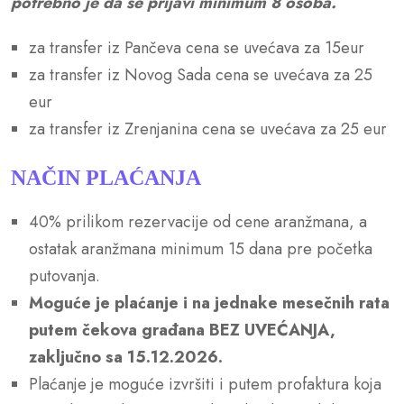
potrebno je da se prijavi minimum 8 osoba.
za transfer iz Pančeva cena se uvećava za 15eur
za transfer iz Novog Sada cena se uvećava za 25
eur
za transfer iz Zrenjanina cena se uvećava za 25 eur
NAČIN PLAĆANJA
40% prilikom rezervacije od cene aranžmana, a
ostatak aranžmana minimum 15 dana pre početka
putovanja.
Moguće je plaćanje i na jednake mesečnih rata
putem čekova građana BEZ UVEĆANJA,
zaključno sa 15.12.2026.
Plaćanje je moguće izvršiti i putem profaktura koja