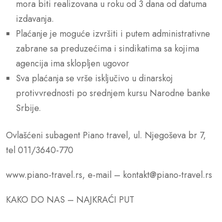
mora biti realizovana u roku od 3 dana od datuma
izdavanja.
Plaćanje je moguće izvršiti i putem administrativne
zabrane sa preduzećima i sindikatima sa kojima
agencija ima sklopljen ugovor
Sva plaćanja se vrše isključivo u dinarskoj
protivvrednosti po srednjem kursu Narodne banke
Srbije.
Ovlašćeni subagent Piano travel, ul. Njegoševa br 7,
tel 011/3640-770
www.piano-travel.rs, e-mail – kontakt@piano-travel.rs
KAKO DO NAS – NAJKRAĆI PUT