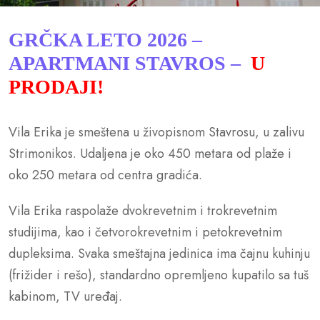
GRČKA LETO 2026 –
APARTMANI STAVROS –
U
PRODAJI!
Vila Erika je smeštena u živopisnom Stavrosu, u zalivu
Strimonikos. Udaljena je oko 450 metara od plaže i
oko 250 metara od centra gradića.
Vila Erika raspolaže dvokrevetnim i trokrevetnim
studijima, kao i četvorokrevetnim i petokrevetnim
dupleksima. Svaka smeštajna jedinica ima čajnu kuhinju
(frižider i rešo), standardno opremljeno kupatilo sa tuš
kabinom, TV uređaj.