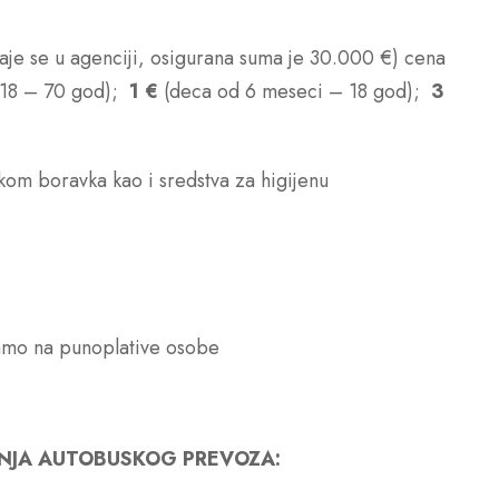
aje se u agenciji, osigurana suma je 30.000 €) cena
 18 – 70 god);
1 €
(deca od 6 meseci – 18 god);
3
okom boravka kao i sredstva za higijenu
samo na punoplative osobe
ENJA AUTOBUSKOG PREVOZA: