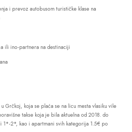
nja i prevoz autobusom turističke klase na
a
 ili ino-partnera na destinaciji
mana
a u Grčkoj, koja se plaća se na licu mesta vlasiku vile
boravišne takse koja je bila aktuelna od 2018. do
i 1*-2*, kao i apartmani svih kategorija 1.5€ po