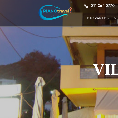
011 364-0770
LETOVANJE
GR
VI