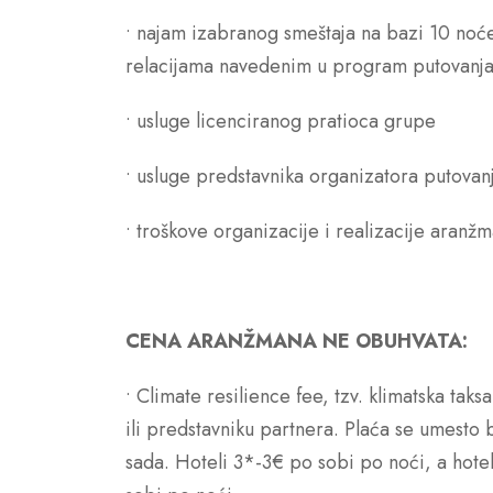
• najam izabranog smeštaja na bazi 10 noće
relacijama navedenim u program putovanj
• usluge licenciranog pratioca grupe
• usluge predstavnika organizatora putovanja
• troškove organizacije i realizacije aranž
CENA ARANŽMANA NE OBUHVATA:
• Climate resilience fee, tzv. klimatska taks
ili predstavniku partnera. Plaća se umesto 
sada. Hoteli 3*-3€ po sobi po noći, a hotel