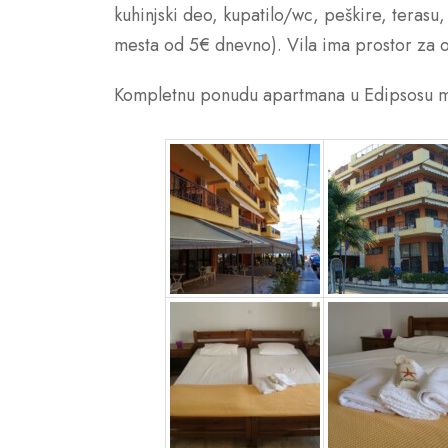
kuhinjski deo, kupatilo/wc, peškire, terasu,
mesta od 5€ dnevno). Vila ima prostor za o
Kompletnu ponudu apartmana u Edipsosu m