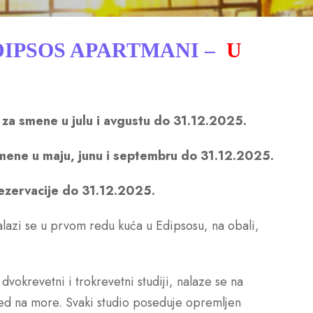
EDIPSOS APARTMANI –
U
 za smene u julu i avgustu do 31.12.2025.
smene u maju, junu i septembru do 31.12.2025.
ezervacije do 31.12.2025.
alazi se u prvom redu kuća u Edipsosu, na obali,
dvokrevetni i trokrevetni studiji, nalaze se na
ed na more. Svaki studio poseduje opremljen