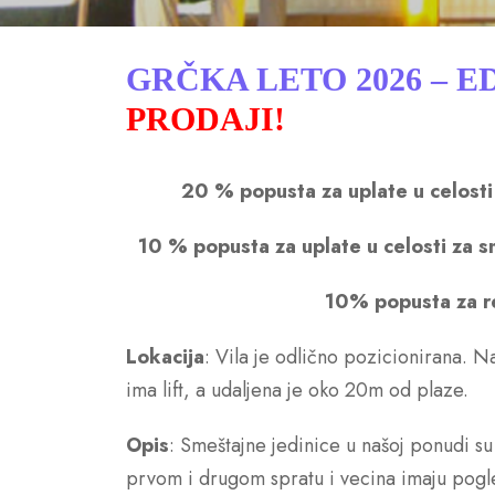
GRČKA LETO 2026 – 
PRODAJI!
20 % popusta za uplate u celosti
10 % popusta za uplate u celosti za 
10% popusta za r
Lokacija
: Vila je odlično pozicionirana. N
ima lift, a udaljena je oko 20m od plaze.
Opis
: Smeštajne jedinice u našoj ponudi su 
prvom i drugom spratu i vecina imaju pogl