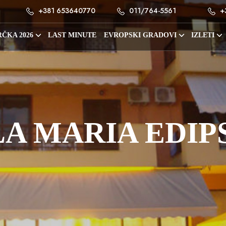
+381 653640770
011/764-5561
+
ČKA 2026
LAST MINUTE
EVROPSKI GRADOVI
IZLETI
LA MARIA EDIP