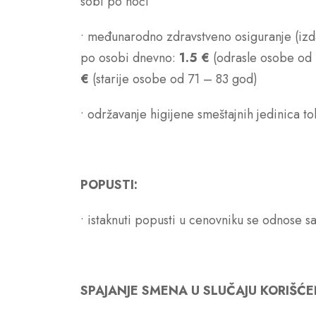
sobi po noći
• međunarodno zdravstveno osiguranje (izd
po osobi dnevno:
1.5 €
(odrasle osobe od
€
(starije osobe od 71 – 83 god)
• održavanje higijene smeštajnih jedinica t
POPUSTI:
• istaknuti popusti u cenovniku se odnose 
SPAJANJE SMENA U SLUČAJU KORIŠĆ