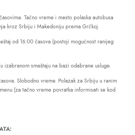
časovima. Tačno vreme i mesto polaska autobusa
nja kroz Srbiju i Makedoniju prema Grčkoj.
eštaj od 16:00 časova (postoji mogućnost ranijeg
u izabranom smeštaju na bazi odabrane usluge.
asova. Slobodno vreme. Polazak za Srbiju u ranim
enu (za tačno vreme povratka informisati se kod
ATA: