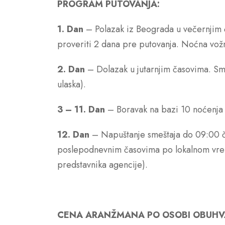
PROGRAM PUTOVANJA:
1. Dan
– Polazak iz Beograda u večernjim 
Go
proveriti 2 dana pre putovanja. Noćna vož
2. Dan
– Dolazak u jutarnjim časovima. Sm
ulaska).
3 – 11. Dan
– Boravak na bazi 10 noćenja 
12. Dan
– Napuštanje smeštaja do 09:00 č
poslepodnevnim časovima po lokalnom vrem
predstavnika agencije).
CENA ARANŽMANA PO OSOBI OBUHV