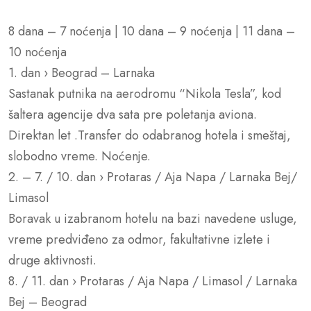
8 dana – 7 noćenja | 10 dana – 9 noćenja | 11 dana –
10 noćenja
1. dan › Beograd – Larnaka
Sastanak putnika na aerodromu “Nikola Tesla”, kod
šaltera agencije dva sata pre poletanja aviona.
Direktan let .Transfer do odabranog hotela i smeštaj,
slobodno vreme. Noćenje.
2. – 7. / 10. dan › Protaras / Aja Napa / Larnaka Bej/
Limasol
Boravak u izabranom hotelu na bazi navedene usluge,
vreme predviđeno za odmor, fakultativne izlete i
druge aktivnosti.
8. / 11. dan › Protaras / Aja Napa / Limasol / Larnaka
Bej – Beograd