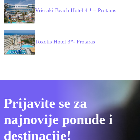
Vrissaki Beach Hotel 4 * – Protaras
Toxotis Hotel 3*- Protaras
Prijavite se za
najnovije ponude i
destinacije!