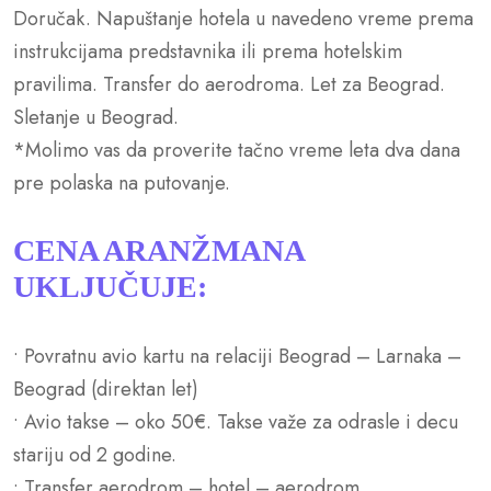
Doručak. Napuštanje hotela u navedeno vreme prema
instrukcijama predstavnika ili prema hotelskim
pravilima. Transfer do aerodroma. Let za Beograd.
Sletanje u Beograd.
*Molimo vas da proverite tačno vreme leta dva dana
pre polaska na putovanje.
CENA ARANŽMANA
UKLJUČUJE:
• Povratnu avio kartu na relaciji Beograd – Larnaka –
Beograd (direktan let)
• Avio takse – oko 50€. Takse važe za odrasle i decu
stariju od 2 godine.
• Transfer aerodrom – hotel – aerodrom