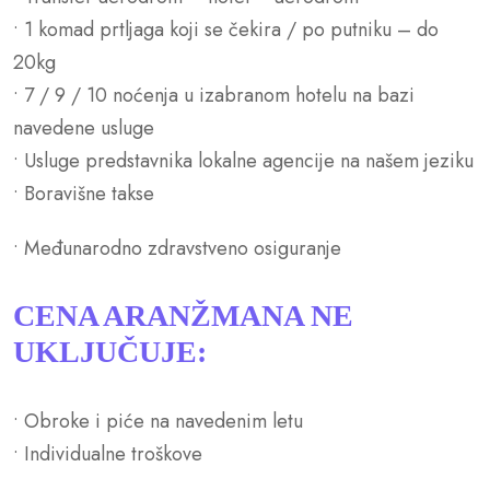
• 1 komad prtljaga koji se čekira / po putniku – do
20kg
• 7 / 9 / 10 noćenja u izabranom hotelu na bazi
navedene usluge
• Usluge predstavnika lokalne agencije na našem jeziku
• Boravišne takse
• Međunarodno zdravstveno osiguranje
CENA ARANŽMANA NE
UKLJUČUJE:
• Obroke i piće na navedenim letu
• Individualne troškove