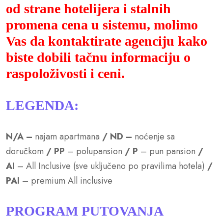
od strane hotelijera i stalnih
promena cena u sistemu, molimo
Vas da kontaktirate agenciju kako
biste dobili tačnu informaciju o
raspoloživosti i ceni.
LEGENDA:
N/A
–
najam apartmana
/ ND –
noćenje sa
doručkom
/ PP
– polupansion
/ P
– pun pansion
/
AI
– All Inclusive (sve uključeno po pravilima hotela)
/
PAI
– premium All inclusive
PROGRAM PUTOVANJA