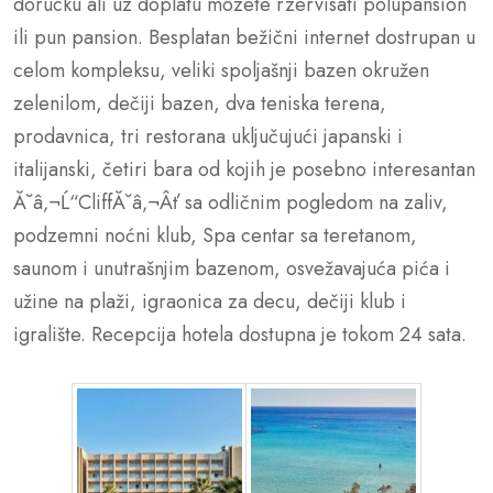
dorucku ali uz doplatu mozete rzervisati polupansion
ili pun pansion. Besplatan bežični internet dostrupan u
celom kompleksu, veliki spoljašnji bazen okružen
zelenilom, dečiji bazen, dva teniska terena,
prodavnica, tri restorana uključujući japanski i
italijanski, četiri bara od kojih je posebno interesantan
Ă˘â‚¬Ĺ“CliffĂ˘â‚¬Âť sa odličnim pogledom na zaliv,
podzemni noćni klub, Spa centar sa teretanom,
saunom i unutrašnjim bazenom, osvežavajuća pića i
užine na plaži, igraonica za decu, dečiji klub i
igralište. Recepcija hotela dostupna je tokom 24 sata.