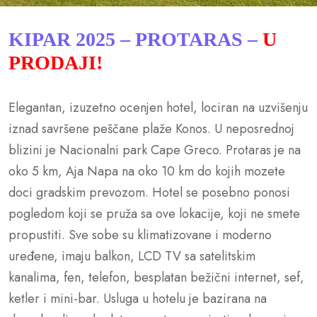
KIPAR 2025 – PROTARAS –
U
PRODAJI!
Elegantan, izuzetno ocenjen hotel, lociran na uzvišenju
iznad savršene peščane plaže Konos. U neposrednoj
blizini je Nacionalni park Cape Greco. Protaras je na
oko 5 km, Aja Napa na oko 10 km do kojih mozete
doci gradskim prevozom. Hotel se posebno ponosi
pogledom koji se pruža sa ove lokacije, koji ne smete
propustiti. Sve sobe su klimatizovane i moderno
uređene, imaju balkon, LCD TV sa satelitskim
kanalima, fen, telefon, besplatan bežični internet, sef,
ketler i mini-bar. Usluga u hotelu je bazirana na