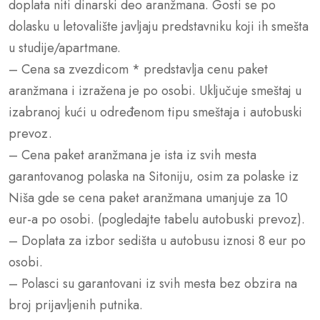
doplata niti dinarski deo aranžmana. Gosti se po
dolasku u letovalište javljaju predstavniku koji ih smešta
u studije/apartmane.
– Cena sa zvezdicom * predstavlja cenu paket
aranžmana i izražena je po osobi. Uključuje smeštaj u
izabranoj kući u određenom tipu smeštaja i autobuski
prevoz.
– Cena paket aranžmana je ista iz svih mesta
garantovanog polaska na Sitoniju, osim za polaske iz
Niša gde se cena paket aranžmana umanjuje za 10
eur-a po osobi. (pogledajte tabelu autobuski prevoz).
– Doplata za izbor sedišta u autobusu iznosi 8 eur po
osobi.
– Polasci su garantovani iz svih mesta bez obzira na
broj prijavljenih putnika.