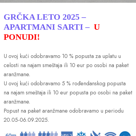
GRČKA LETO 2025 –
APARTMANI SARTI –
U
PONUDI!
U ovoj kući odobravamo 10 % popusta za uplatu u
celosti na najam smeštaja ili 10 eur po osobi na paket
aranžmane.
U ovoj kući odobravamo 5 % rođendanskog popusta
na najam smeštaja ili 10 eur popusta po osobi na paket
aranžmane.
Popust na paket aranžmane odobravamo u periodu
20.05-06.09.2025.