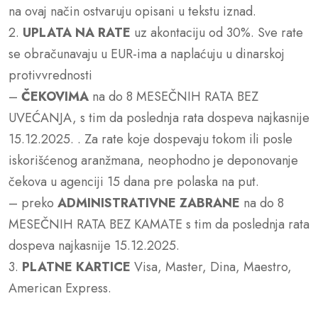
na ovaj način ostvaruju opisani u tekstu iznad.
2.
UPLATA NA RATE
uz akontaciju od 30%. Sve rate
se obračunavaju u EUR-ima a naplaćuju u dinarskoj
protivvrednosti
–
ČEKOVIMA
na do 8 MESEČNIH RATA BEZ
UVEĆANJA, s tim da poslednja rata dospeva najkasnije
15.12.2025. . Za rate koje dospevaju tokom ili posle
iskorišćenog aranžmana, neophodno je deponovanje
čekova u agenciji 15 dana pre polaska na put.
– preko
ADMINISTRATIVNE ZABRANE
na do 8
MESEČNIH RATA BEZ KAMATE s tim da poslednja rata
dospeva najkasnije 15.12.2025.
3.
PLATNE KARTICE
Visa, Master, Dina, Maestro,
American Express.