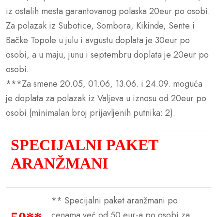
iz ostalih mesta garantovanog polaska 20eur po osobi.
Za polazak iz Subotice, Sombora, Kikinde, Sente i
Bačke Topole u julu i avgustu doplata je 30eur po
osobi, a u maju, junu i septembru doplata je 20eur po
osobi.
***Za smene 20.05, 01.06, 13.06. i 24.09. moguća
je doplata za polazak iz Valjeva u iznosu od 20eur po
osobi (minimalan broj prijavljenih putnika: 2).
SPECIJALNI PAKET
ARANŽMANI
** Specijalni paket aranžmani po
cenama već od 50 eur-a po osobi za