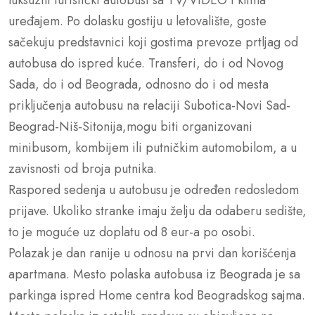
uređajem. Po dolasku gostiju u letovalište, goste
sačekuju predstavnici koji gostima prevoze prtljag od
autobusa do ispred kuće. Transferi, do i od Novog
Sada, do i od Beograda, odnosno do i od mesta
priključenja autobusu na relaciji Subotica-Novi Sad-
Beograd-Niš-Sitonija,mogu biti organizovani
minibusom, kombijem ili putničkim automobilom, a u
zavisnosti od broja putnika.
Raspored sedenja u autobusu je određen redosledom
prijave. Ukoliko stranke imaju želju da odaberu sedište,
to je moguće uz doplatu od 8 eur-a po osobi.
Polazak je dan ranije u odnosu na prvi dan korišćenja
apartmana. Mesto polaska autobusa iz Beograda je sa
parkinga ispred Home centra kod Beogradskog sajma.