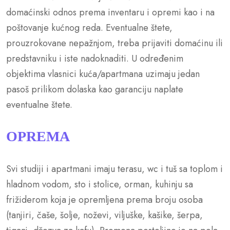
domaćinski odnos prema inventaru i opremi kao i na
poštovanje kućnog reda. Eventualne štete,
prouzrokovane nepažnjom, treba prijaviti domaćinu ili
predstavniku i iste nadoknaditi. U određenim
objektima vlasnici kuća/apartmana uzimaju jedan
pasoš prilikom dolaska kao garanciju naplate
eventualne štete.
OPREMA
Svi studiji i apartmani imaju terasu, wc i tuš sa toplom i
hladnom vodom, sto i stolice, orman, kuhinju sa
frižiderom koja je opremljena prema broju osoba
(tanjiri, čaše, šolje, noževi, viljuške, kašike, šerpa,