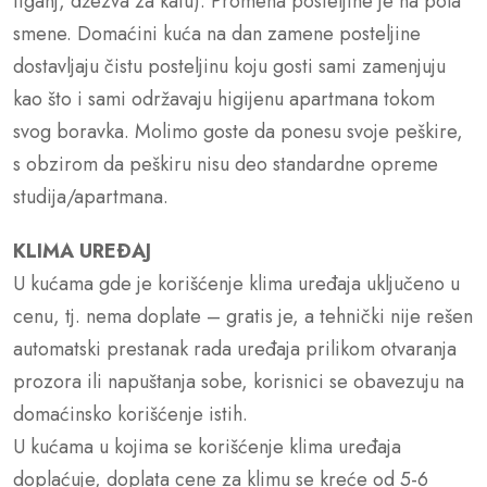
tiganj, džezva za kafu). Promena posteljine je na pola
smene. Domaćini kuća na dan zamene posteljine
dostavljaju čistu posteljinu koju gosti sami zamenjuju
kao što i sami održavaju higijenu apartmana tokom
svog boravka. Molimo goste da ponesu svoje peškire,
s obzirom da peškiru nisu deo standardne opreme
studija/apartmana.
KLIMA UREÐAJ
U kućama gde je korišćenje klima uređaja uključeno u
cenu, tj. nema doplate – gratis je, a tehnički nije rešen
automatski prestanak rada uređaja prilikom otvaranja
prozora ili napuštanja sobe, korisnici se obavezuju na
domaćinsko korišćenje istih.
U kućama u kojima se korišćenje klima uređaja
doplaćuje, doplata cene za klimu se kreće od 5-6