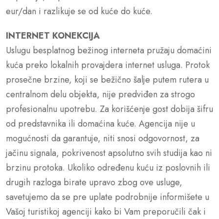
eur/dan i razlikuje se od kuće do kuće.
INTERNET KONEKCIJA
Uslugu besplatnog bežinog interneta pružaju domaćini
kuća preko lokalnih provajdera internet usluga. Protok
prosečne brzine, koji se bežično šalje putem rutera u
centralnom delu objekta, nije predviđen za strogo
profesionalnu upotrebu. Za korišćenje gost dobija šifru
od predstavnika ili domaćina kuće. Agencija nije u
mogućnosti da garantuje, niti snosi odgovornost, za
jačinu signala, pokrivenost apsolutno svih studija kao ni
brzinu protoka. Ukoliko određenu kuću iz poslovnih ili
drugih razloga birate upravo zbog ove usluge,
savetujemo da se pre uplate podrobnije informišete u
Vašoj turistikoj agenciji kako bi Vam preporučili čak i