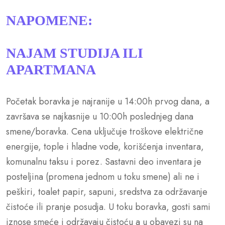
NAPOMENE:
NAJAM STUDIJA ILI
APARTMANA
Početak boravka je najranije u 14:00h prvog dana, a
završava se najkasnije u 10:00h poslednjeg dana
smene/boravka. Cena uključuje troškove električne
energije, tople i hladne vode, korišćenja inventara,
komunalnu taksu i porez. Sastavni deo inventara je
posteljina (promena jednom u toku smene) ali ne i
peškiri, toalet papir, sapuni, sredstva za održavanje
čistoće ili pranje posudja. U toku boravka, gosti sami
iznose smeće i održavaju čistoću a u obavezi su na