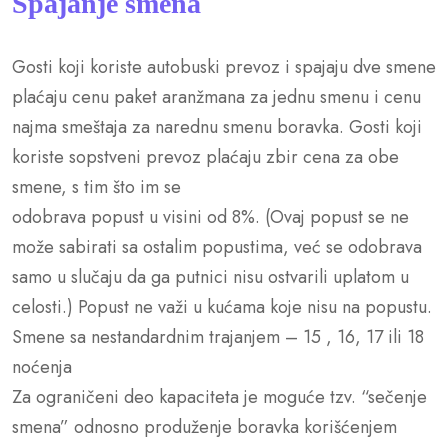
Spajanje smena
Gosti koji koriste autobuski prevoz i spajaju dve smene
plaćaju cenu paket aranžmana za jednu smenu i cenu
najma smeštaja za narednu smenu boravka. Gosti koji
koriste sopstveni prevoz plaćaju zbir cena za obe
smene, s tim što im se
odobrava popust u visini od 8%. (Ovaj popust se ne
može sabirati sa ostalim popustima, već se odobrava
samo u slučaju da ga putnici nisu ostvarili uplatom u
celosti.) Popust ne važi u kućama koje nisu na popustu.
Smene sa nestandardnim trajanjem – 15 , 16, 17 ili 18
noćenja
Za ograničeni deo kapaciteta je moguće tzv. “sečenje
smena” odnosno produženje boravka korišćenjem