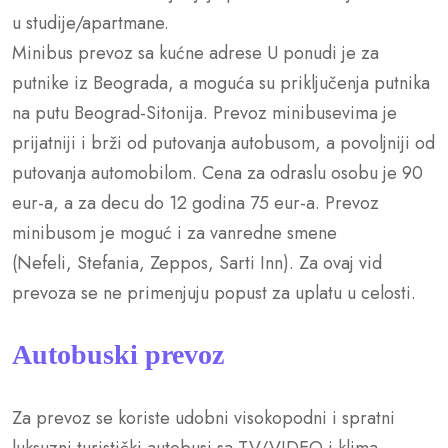
u studije/apartmane.
Minibus prevoz sa kućne adrese U ponudi je za
putnike iz Beograda, a moguća su priključenja putnika
na putu Beograd-Sitonija. Prevoz minibusevima je
prijatniji i brži od putovanja autobusom, a povoljniji od
putovanja automobilom. Cena za odraslu osobu je 90
eur-a, a za decu do 12 godina 75 eur-a. Prevoz
minibusom je moguć i za vanredne smene
(Nefeli, Stefania, Zeppos, Sarti Inn). Za ovaj vid
prevoza se ne primenjuju popust za uplatu u celosti.
Autobuski prevoz
Za prevoz se koriste udobni visokopodni i spratni
luksuzni turistički autobusi sa TV/VIDEO i klima