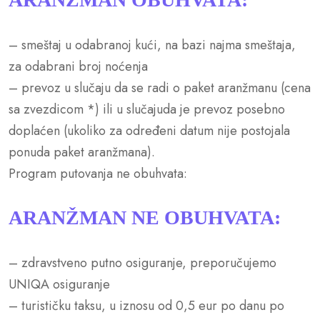
– smeštaj u odabranoj kući, na bazi najma smeštaja,
za odabrani broj noćenja
– prevoz u slučaju da se radi o paket aranžmanu (cena
sa zvezdicom *) ili u slučajuda je prevoz posebno
doplaćen (ukoliko za određeni datum nije postojala
ponuda paket aranžmana).
Program putovanja ne obuhvata:
ARANŽMAN NE OBUHVATA
:
– zdravstveno putno osiguranje, preporučujemo
UNIQA osiguranje
– turističku taksu, u iznosu od 0,5 eur po danu po