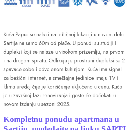
Kuća Papus se nalazi na odličnoj lokaciji u novom delu
Sartija na samo 60m od plaže. U ponudi su studiji i
dupleksi koji se nalaze u visokom prizemlju, na prvom
i na drugom spratu. Odlikuju je prostrani dupleksi sa 2
spavaće sobe i odvojenom kuhinjom. Kuća ima signal
za bežični internet, a smeštajne jedinice imaju TV i
klima uređaj čije je korišćenje uključeno u cenu. Kuća
je u završnoj fazi renoviranja i goste će dočekati u
novom izdanju u sezoni 2025.
Kompletnu ponudu apartmana u
Sartiju pogledajte na linku
SARTI