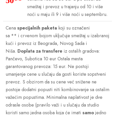
50**
smeštaj i prevoz u trajanju od 10 i više
noći u maju ili 9 i više noći u septembru.
Cena
specijalnih paketa
koji su označeni
sa ** i crvenom bojom uključuje smeštaj u izabranoj
kući i prevoz iz Beograda, Novog Sada i
Niša.
Doplata za transfere
iz ostalih gradova:
Pančevo, Subotica 10 eur Ostala mesta
garantovanog prevoza: 15 eur. Ne postoji
umanjenje cene u slučaju da gosti koriste sopstveni
prevoz. S obzirom da su cene već snižene ne
postoje dodatni popusti niti kombinovanje sa ostalim
važećim popustima. Minimalna naplativost je dve
odrasle osobe (pravilo važi i u slučaju da studio
koristi samo jedna osoba koja će imati
samo
jedno