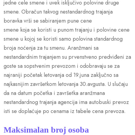
jedne cele smene i uvek isključivo polovine druge
smene. Obračun takvog nestandardnog trajanja
boravka vrši se sabiranjem pune cene
smene koja se koristi u punom trajanju i polovine cene
smene u kojoj se koristi samo polovina standardnog
broja noćenja za tu smenu. Aranžmani sa
nestandardnim trajanjem su prvenstveno predviđeni za
goste sa sopstvenim prevozom i odobravaju se za
najraniji početak letovanja od 19.juna zaključno sa
najkasnijim završetkom letovanja 30.avgusta. U slučaju
da na datum početka i završetka aranžmana
nestandardnog trajanja agencija ima autobuski prevoz
isti se doplaćuje po cenama iz tabele cena prevoza.
Maksimalan broj osoba