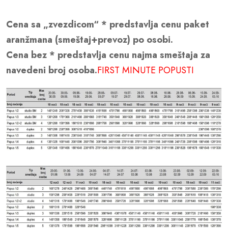
Cena sa „zvezdicom“ * predstavlja cenu paket
aranžmana (smeštaj+prevoz) po osobi.
Cena bez * predstavlja cenu najma smeštaja za
navedeni broj osoba.
FIRST MINUTE POPUSTI