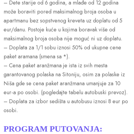
– Dete starije od 6 godina, a mlađe od 12 godina
može boraviti pored maksimalnog broja osoba u
apartmanu bez sopstvenog kreveta uz doplatu od 5
eur/danu. Postoje kuće u kojima boravak više od
maksimalnog broja osoba nije moguć ni uz doplatu.
– Doplata za 1/1 sobu iznosi 50% od ukupne cene
paket aramana (smena sa *).
– Cena paket aranžmana je ista iz svih mesta
garantovanog polaska na Sitoniju, osim za polaske iz
Niša gde se cena paket aranžmana umanjuje za 10
eur-a po osobi. (pogledajte tabelu autobuski prevoz).
– Doplata za izbor sedišta u autobusu iznosi 8 eur po
osobi.
PROGRAM PUTOVANJA: