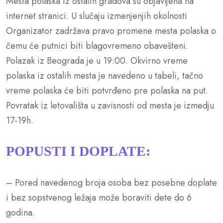
Mesta polaska iz ostalih gradova su objavljena na
internet stranici. U slučaju izmenjenjih okolnosti
Organizator zadržava pravo promene mesta polaska o
čemu će putnici biti blagovremeno obavešteni.
Polazak iz Beograda je u 19:00. Okvirno vreme
polaska iz ostalih mesta je navedeno u tabeli, tačno
vreme polaska će biti potvrđeno pre polaska na put.
Povratak iz letovališta u zavisnosti od mesta je izmedju
17-19h.
POPUSTI I DOPLATE:
– Pored navedenog broja osoba bez posebne doplate
i bez sopstvenog ležaja može boraviti dete do 6
godina.